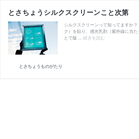
とさちょうシルクスクリーンこと次第
シルクスクリーンって知ってますか？
ク）を貼り、感光乳剤（紫外線に当た
とで版 …
続きを読む
と
さ
ち
ょ
う
とさちょうものがたり
シ
ル
ク
ス
ク
リ
ー
ン
こ
と
次