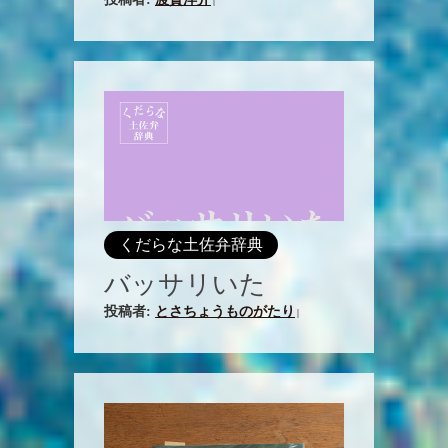
|
くだらな土佐弁辞典
バッサリいた
投稿者:
とさちょうものがたり
|