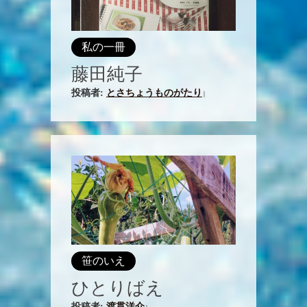
私の一冊
藤田純子
投稿者:
とさちょうものがたり
|
笹のいえ
ひとりばえ
投稿者:
渡貫洋介