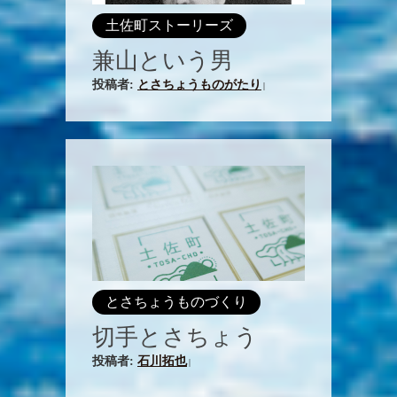
土佐町ストーリーズ
兼山という男
投稿者:
とさちょうものがたり
|
とさちょうものづくり
切手とさちょう
投稿者:
石川拓也
|