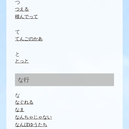
つ
つえる
積んでって
て
てんごのかあ
と
とっと
な行
な
なぐれる
なま
なんちゃじゃない
なんぼゆうたち