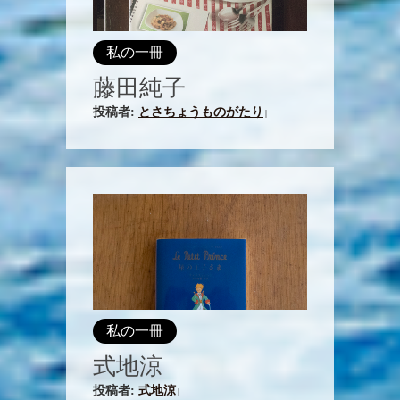
私の一冊
藤田純子
投稿者:
とさちょうものがたり
|
私の一冊
式地涼
投稿者:
式地涼
|