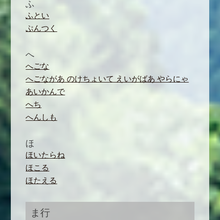
ふ
ふとい
ぷんつく
へ
へごな
へごながあ のけちょいて えいがばあ やらにゃ
あいかんで
へち
へんしも
ほ
ほいたらね
ほこる
ほたえる
ま行