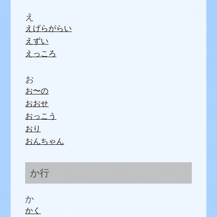
え
えげらがらい
えずい
えっころ
お
お〜の
おおせ
おっこう
おり
おんちゃん
か行
か
かく