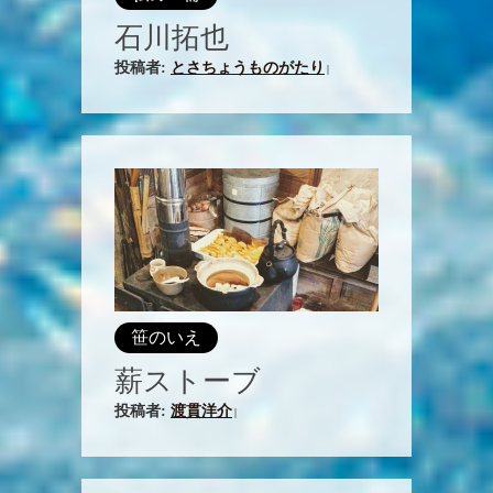
石川拓也
投稿者:
とさちょうものがたり
|
笹のいえ
薪ストーブ
投稿者:
渡貫洋介
|