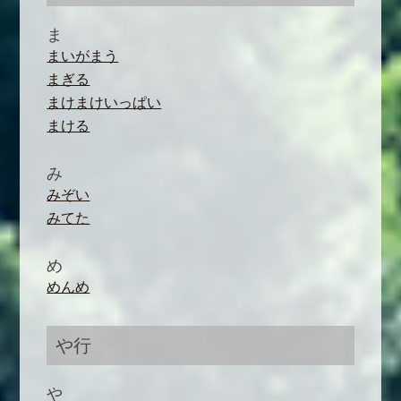
ま
まいがまう
まぎる
まけまけいっぱい
まける
み
みぞい
みてた
め
めんめ
や行
や