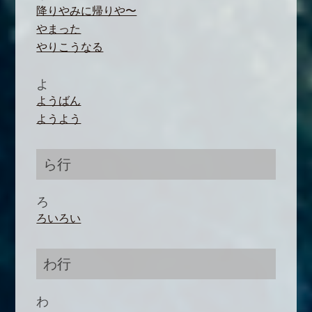
降りやみに帰りや〜
やまった
やりこうなる
よ
ようばん
ようよう
ら行
ろ
ろいろい
わ行
わ