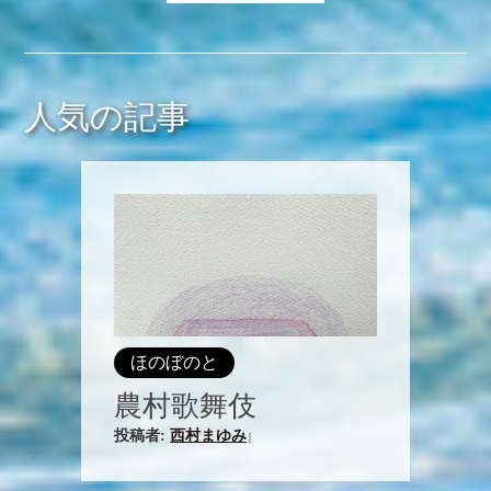
人気の記事
ほのぼのと
農村歌舞伎
投稿者:
西村まゆみ
|