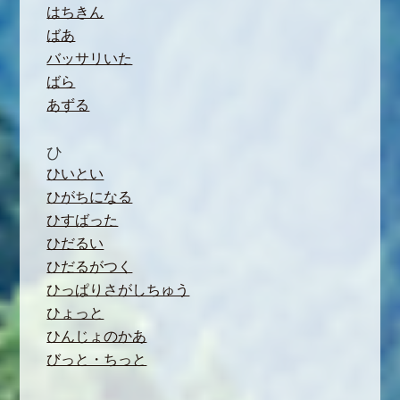
はちきん
ばあ
バッサリいた
ばら
あずる
ひ
ひいとい
ひがちになる
ひすばった
ひだるい
ひだるがつく
ひっぱりさがしちゅう
ひょっと
ひんじょのかあ
びっと・ちっと