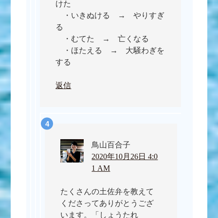
けた
・いきぬける → やりすぎ
る
・むてた → 亡くなる
・ほたえる → 大騒わぎを
する
返信
鳥山百合子
2020年10月26日 4:0
1 AM
たくさんの土佐弁を教えて
くださってありがとうござ
います。「しょうたれ