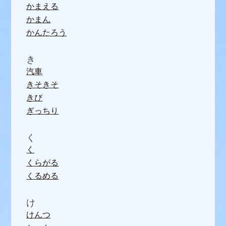
かまえる
かまん
かんたろう
き
汽車
きそきそ
きび
ぎっちり
く
く
くらがる
くるめる
け
けんつ