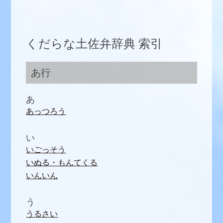
くだらな土佐弁辞典 索引
あ行
あ
あっつろう
い
いごっそう
いぬる・もんてくる
いんいん
う
うるさい