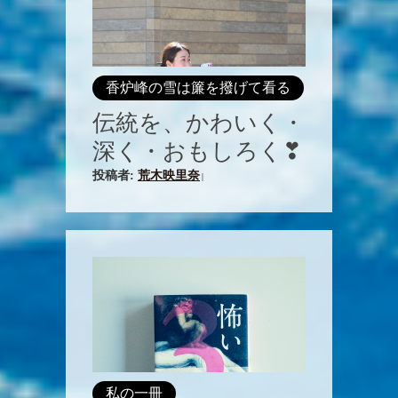
香炉峰の雪は簾を撥げて看る
伝統を、かわいく・
深く・おもしろく❣
投稿者:
荒木映里奈
|
私の一冊