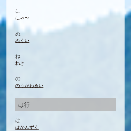
に
にゃ〜
ぬ
ぬくい
ね
ねき
の
のうがわるい
は行
は
はかんずく