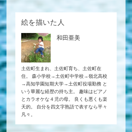
絵を描いた人
和田亜美
土佐町生まれ、土佐町育ち、土佐町在
住。 森小学校→土佐町中学校→嶺北高校
→高知学園短期大学→土佐町役場勤務 と
いう華麗な経歴の持ち主。 趣味はピアノ
とカラオケな４児の母。 良くも悪くも楽
天的。 自分を四文字熟語で表すなら平々
凡々。