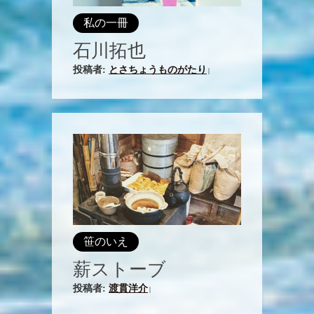
私の一冊
石川拓也
投稿者:
とさちょうものがたり
|
笹のいえ
薪ストーブ
投稿者:
渡貫洋介
|