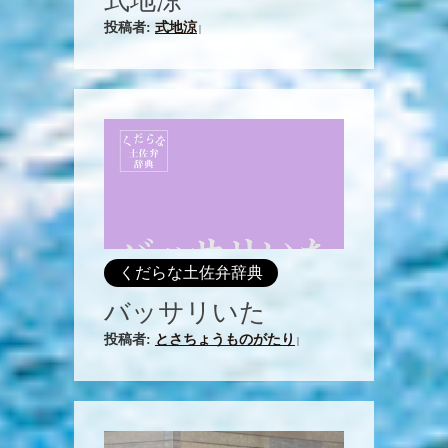
式地涼
投稿者:
式地涼
|
くだらな土佐弁辞典
バッサリいた
投稿者:
とさちょうものがたり
|