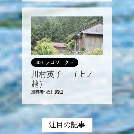
4001プロジェクト
川村英子 （上ノ
越）
投稿者:
石川拓也
|
注目の記事