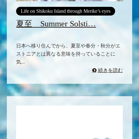
Life on Shikoku Island through Merike’s eyes
夏至 Summer Solsti…
日本へ移り住んでから、夏至や春分・秋分がエ
ストニアとは異なる意味を持っていることに
気...
続きを読む