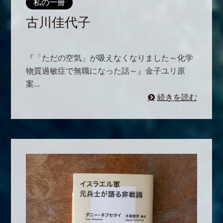
私の一冊
古川佳代子
『「ただの空気」が吸えなくなりました～化学
物質過敏症で無職になった話～』金子ユリ原
案...
続きを読む