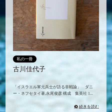
私の一冊
古川佳代子
「イスラエル軍元兵士が語る非戦論」 ダニ
ー・ネフセタイ著,永尾俊彦 構成 集英社 1...
続きを読む