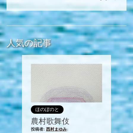
人気の記事
ほのぼのと
農村歌舞伎
投稿者:
西村まゆみ
|