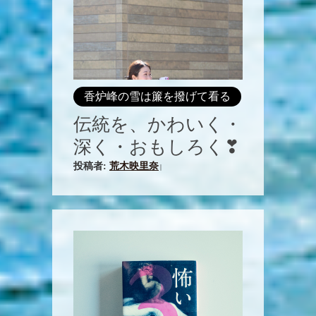
香炉峰の雪は簾を撥げて看る
伝統を、かわいく・
深く・おもしろく❣
投稿者:
荒木映里奈
|