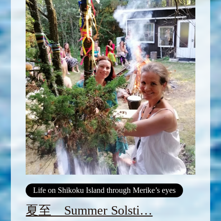
Life on Shikoku Island through Merike’s eyes
夏至 Summer Solsti…