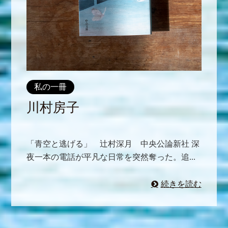
私の一冊
川村房子
「青空と逃げる」 辻村深月 中央公論新社 深
夜一本の電話が平凡な日常を突然奪った。追...
続きを読む