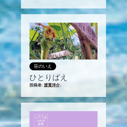
笹のいえ
ひとりばえ
投稿者:
渡貫洋介
|