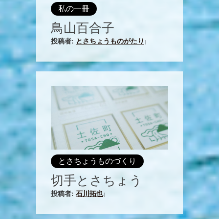
私の一冊
鳥山百合子
投稿者:
とさちょうものがたり
|
とさちょうものづくり
切手とさちょう
投稿者:
石川拓也
|