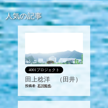
人気の記事
4001プロジェクト
田上稔洋 （田井）
投稿者:
石川拓也
|