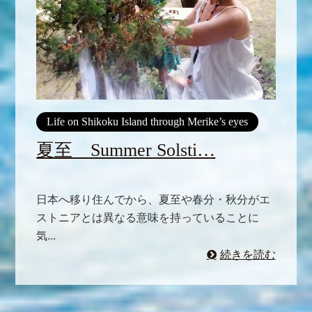
Life on Shikoku Island through Merike’s eyes
夏至 Summer Solsti…
日本へ移り住んでから、夏至や春分・秋分がエ
ストニアとは異なる意味を持っていることに
気...
続きを読む