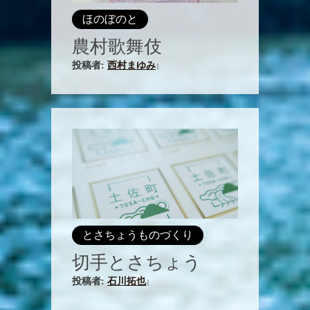
ほのぼのと
農村歌舞伎
投稿者:
西村まゆみ
|
とさちょうものづくり
切手とさちょう
投稿者:
石川拓也
|