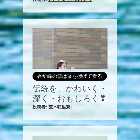
|
香炉峰の雪は簾を撥げて看る
伝統を、かわいく・
深く・おもしろく❣
投稿者:
荒木映里奈
|