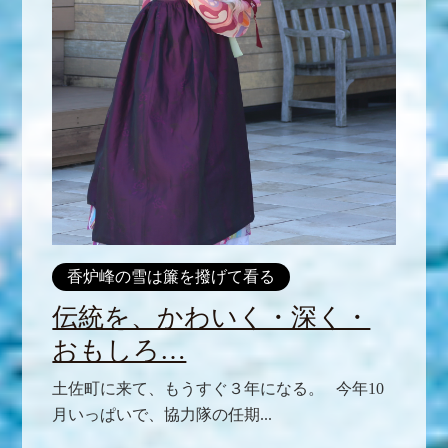
香炉峰の雪は簾を撥げて看る
伝統を、かわいく・深く・
おもしろ…
土佐町に来て、もうすぐ３年になる。 今年10
月いっぱいで、協力隊の任期...