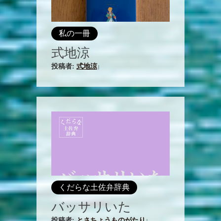
私の一冊
式地涼
投稿者:
式地涼
|
くだらな土佐弁辞典
バッサリいた
投稿者:
とさちょうものがたり