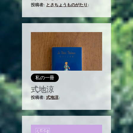
投稿者:
とさちょうものがたり
|
私の一冊
式地涼
投稿者:
式地涼
|