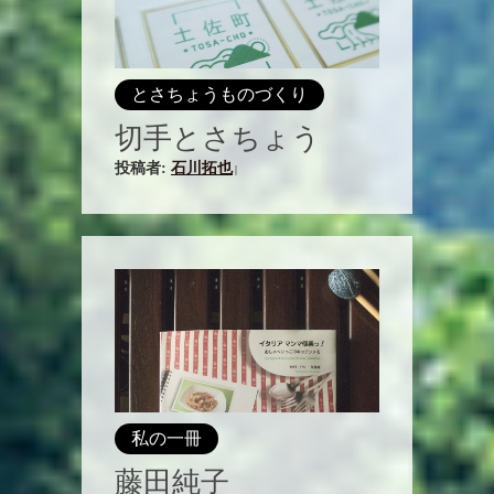
とさちょうものづくり
切手とさちょう
投稿者:
石川拓也
|
私の一冊
藤田純子