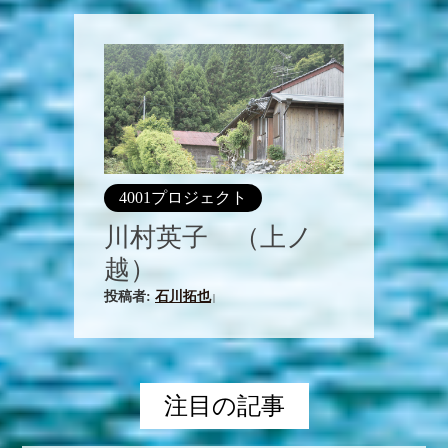
4001プロジェクト
川村英子 （上ノ
越）
投稿者:
石川拓也
|
注目の記事