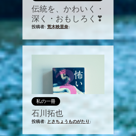
伝統を、かわいく・
深く・おもしろく❣
投稿者:
荒木映里奈
|
私の一冊
石川拓也
投稿者:
とさちょうものがたり
|