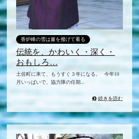
香炉峰の雪は簾を撥げて看る
伝統を、かわいく・深く・
おもしろ…
土佐町に来て、もうすぐ３年になる。 今年10
月いっぱいで、協力隊の任期...
続きを読む