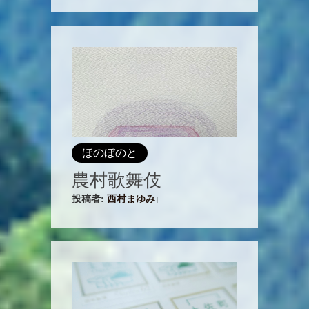
ほのぼのと
農村歌舞伎
投稿者:
西村まゆみ
|