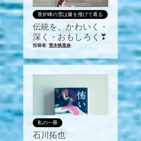
香炉峰の雪は簾を撥げて看る
伝統を、かわいく・
深く・おもしろく❣
投稿者:
荒木映里奈
|
私の一冊
石川拓也