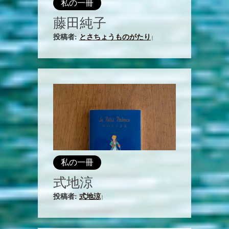
私の一冊
藤田純子
投稿者:
とさちょうものがたり
|
私の一冊
式地涼
投稿者:
式地涼
|