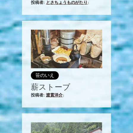
投稿者:
とさちょうものがたり
|
笹のいえ
薪ストーブ
投稿者:
渡貫洋介
|