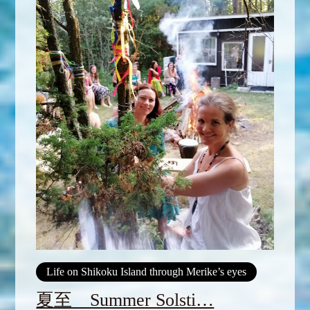
Life on Shikoku Island through Merike’s eyes
夏至 Summer Solsti…