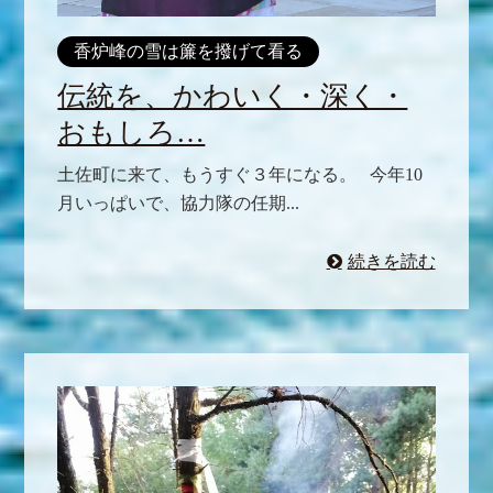
香炉峰の雪は簾を撥げて看る
伝統を、かわいく・深く・
おもしろ…
土佐町に来て、もうすぐ３年になる。 今年10
月いっぱいで、協力隊の任期...
続きを読む