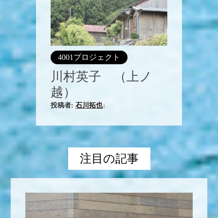
4001プロジェクト
川村英子 （上ノ
越）
投稿者:
石川拓也
|
注目の記事