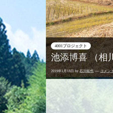
4001プロジェクト
池添博喜 （相
2019年1月18日
by
石川拓也
コメン