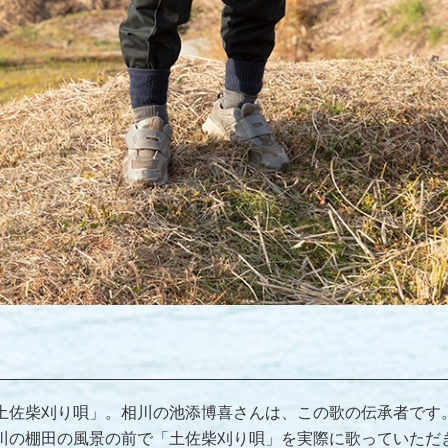
土佐柴刈り唄」。相川の池添博喜さんは、この歌の伝承者です。
川の棚田の風景の前で「土佐柴刈り唄」を実際に歌っていただ