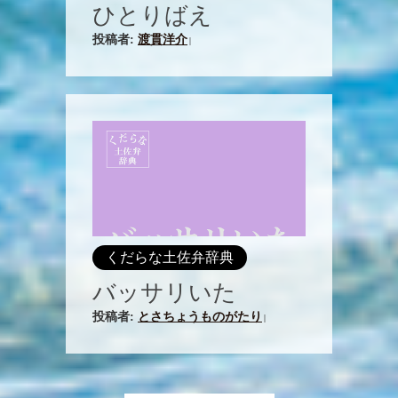
ひとりばえ
投稿者:
渡貫洋介
|
くだらな土佐弁辞典
バッサリいた
投稿者:
とさちょうものがたり
|