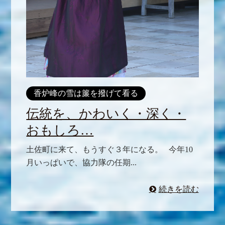
香炉峰の雪は簾を撥げて看る
伝統を、かわいく・深く・
おもしろ…
土佐町に来て、もうすぐ３年になる。 今年10
月いっぱいで、協力隊の任期...
続きを読む