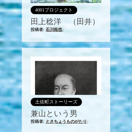
4001プロジェクト
田上稔洋 （田井）
投稿者:
石川拓也
|
土佐町ストーリーズ
兼山という男
投稿者:
とさちょうものがたり
|