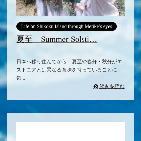
Life on Shikoku Island through Merike’s eyes
夏至 Summer Solsti…
日本へ移り住んでから、夏至や春分・秋分がエ
ストニアとは異なる意味を持っていることに
気...
続きを読む