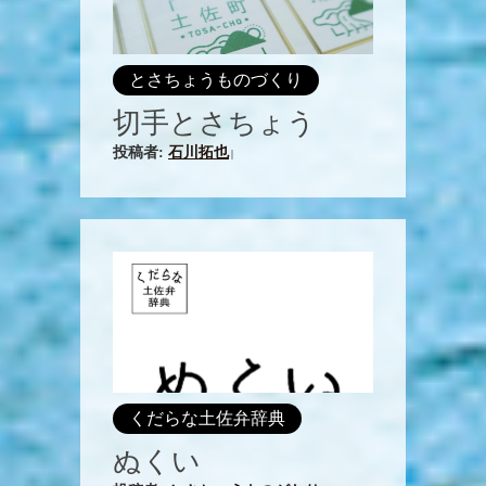
とさちょうものづくり
切手とさちょう
投稿者:
石川拓也
|
くだらな土佐弁辞典
ぬくい