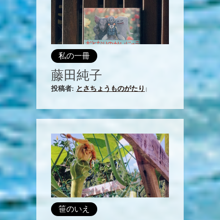
私の一冊
藤田純子
投稿者:
とさちょうものがたり
|
笹のいえ