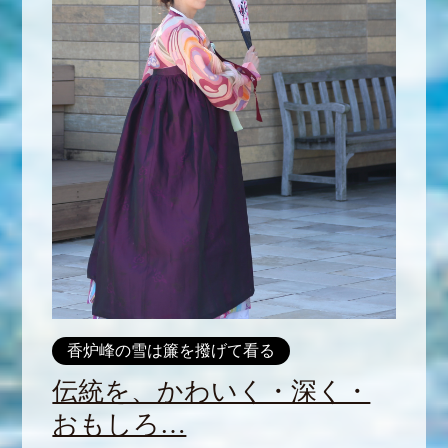
香炉峰の雪は簾を撥げて看る
伝統を、かわいく・深く・
おもしろ…