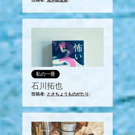
投稿者:
荒木映里奈
|
私の一冊
石川拓也
投稿者:
とさちょうものがたり
|