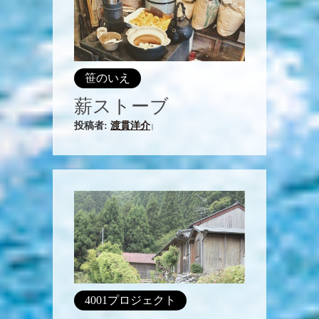
笹のいえ
薪ストーブ
投稿者:
渡貫洋介
|
4001プロジェクト