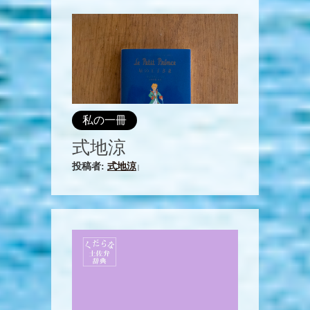
私の一冊
式地涼
投稿者:
式地涼
|