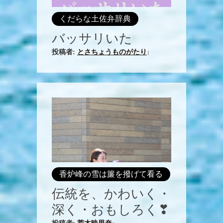
くだらな土佐弁辞典
バッサリいた
投稿者:
とさちょうものがたり
|
香炉峰の雪は簾を撥げて看る
伝統を、かわいく・
深く・おもしろく❣