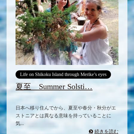
Life on Shikoku Island through Merike’s eyes
夏至 Summer Solsti…
日本へ移り住んでから、夏至や春分・秋分がエ
ストニアとは異なる意味を持っていることに
気...
続きを読む