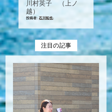
川村英子 （上ノ
越）
投稿者:
石川拓也
|
注目の記事