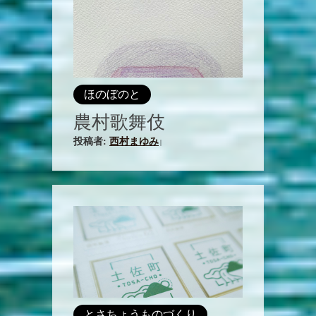
ほのぼのと
農村歌舞伎
投稿者:
西村まゆみ
|
とさちょうものづくり