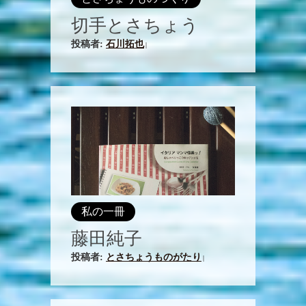
切手とさちょう
投稿者:
石川拓也
|
私の一冊
藤田純子
投稿者:
とさちょうものがたり
|