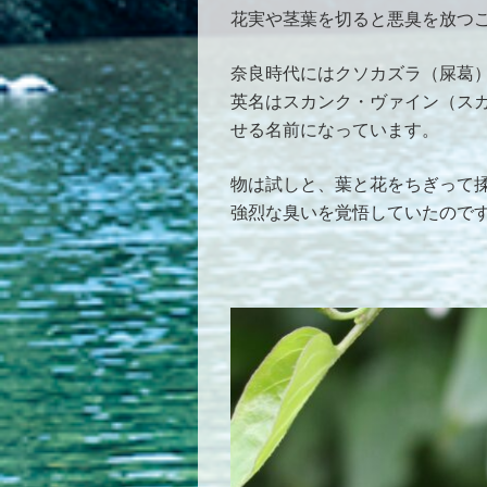
花実や茎葉を切ると悪臭を放つ
奈良時代にはクソカズラ（屎葛
英名はスカンク・ヴァイン（ス
せる名前になっています。
物は試しと、葉と花をちぎって
強烈な臭いを覚悟していたので