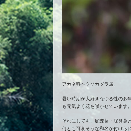
アカネ科ヘクソカヅラ属。
暑い時期が大好きなつる性の多
も元気よく花を咲かせています
それにしても、屁糞葛・屁臭葛
何とも可哀そうな和名が付けら