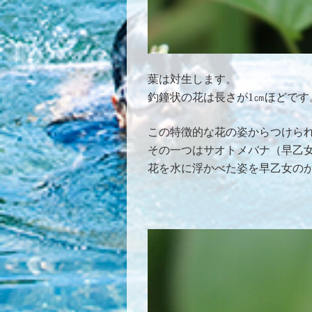
葉は対生します。
釣鐘状の花は長さが1㎝ほどです
この特徴的な花の姿からつけら
その一つはサオトメバナ（早乙
花を水に浮かべた姿を早乙女の