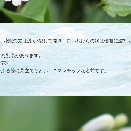
。花冠の先は浅く5裂して開き、白い花びらの縁は優雅に波打
れた別名があります。
女花）。
かぶる笠に見立てたというロマンチックな名前です。