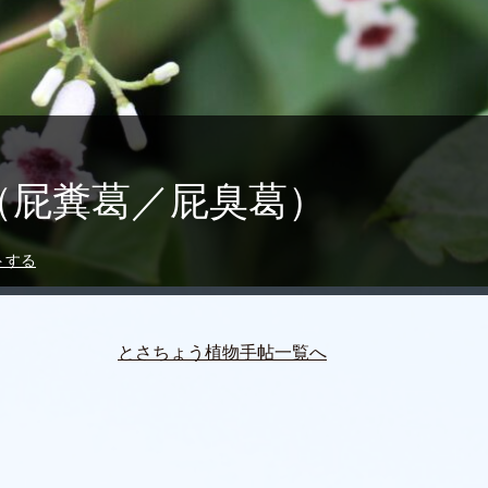
（屁糞葛／屁臭葛）
トする
とさちょう植物手帖一覧へ