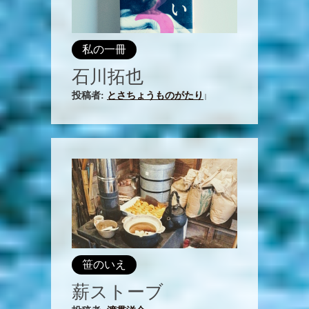
私の一冊
石川拓也
投稿者:
とさちょうものがたり
|
笹のいえ
薪ストーブ