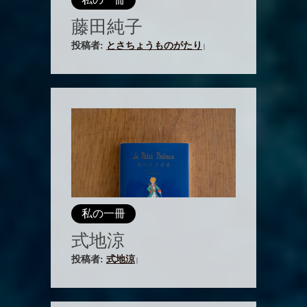
藤田純子
投稿者:
とさちょうものがたり
|
私の一冊
式地涼
投稿者:
式地涼
|