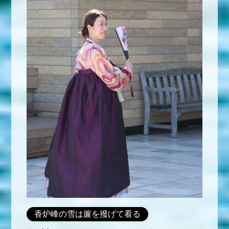
香炉峰の雪は簾を撥げて看る