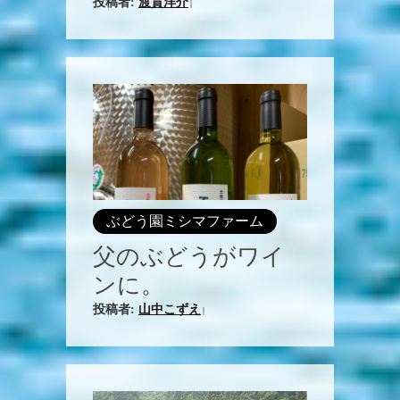
投稿者:
渡貫洋介
|
ぶどう園ミシマファーム
父のぶどうがワイ
ンに。
投稿者:
山中こずえ
|