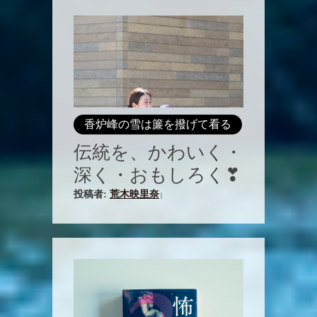
香炉峰の雪は簾を撥げて看る
伝統を、かわいく・
深く・おもしろく❣
投稿者:
荒木映里奈
|