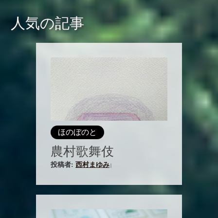
人気の記事
ほのぼのと
農村歌舞伎
投稿者:
西村まゆみ
|