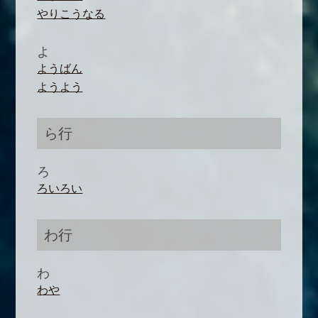
やりこうなる
よ
ようばん
ようよう
ら行
ろ
ろいろい
わ行
わ
わや