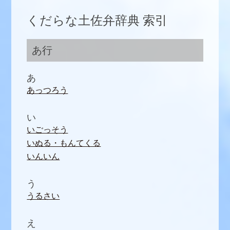
くだらな土佐弁辞典 索引
あ行
あ
あっつろう
い
いごっそう
いぬる・もんてくる
いんいん
う
うるさい
え