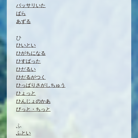
バッサリいた
ばら
あずる
ひ
ひいとい
ひがちになる
ひすばった
ひだるい
ひだるがつく
ひっぱりさがしちゅう
ひょっと
ひんじょのかあ
びっと・ちっと
ふ
ふとい