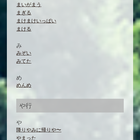
まいがまう
まぎる
まけまけいっぱい
まける
み
みぞい
みてた
め
めんめ
や行
や
降りやみに帰りや〜
やまった