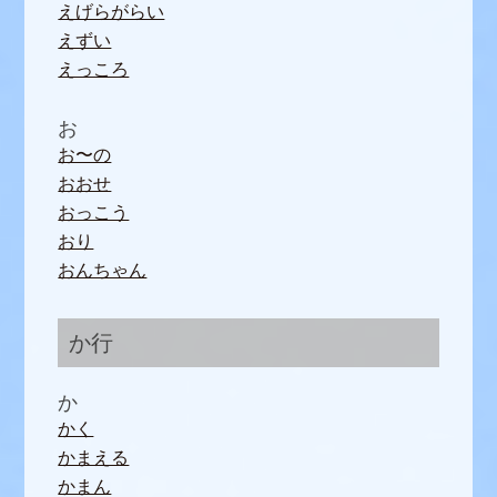
えげらがらい
えずい
えっころ
お
お〜の
おおせ
おっこう
おり
おんちゃん
か行
か
かく
かまえる
かまん