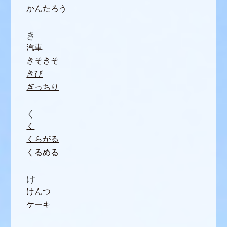
かんたろう
き
汽車
きそきそ
きび
ぎっちり
く
く
くらがる
くるめる
け
けんつ
ケーキ