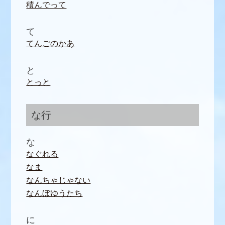
積んでって
て
てんごのかあ
と
とっと
な行
な
なぐれる
なま
なんちゃじゃない
なんぼゆうたち
に