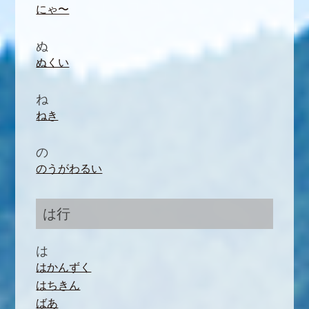
にゃ〜
ぬ
ぬくい
ね
ねき
の
のうがわるい
は行
は
はかんずく
はちきん
ばあ