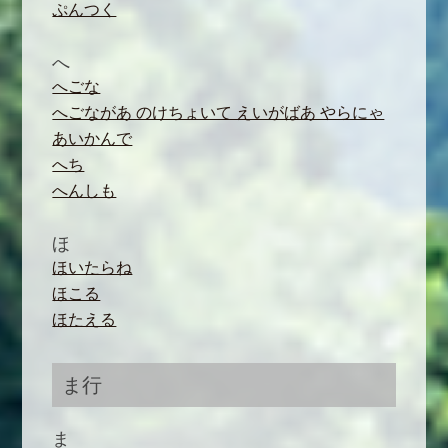
ぷんつく
へ
へごな
へごながあ のけちょいて えいがばあ やらにゃ
あいかんで
へち
へんしも
ほ
ほいたらね
ほこる
ほたえる
ま行
ま