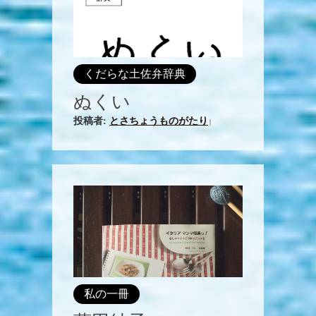
くだらな土佐弁辞典
ぬくい
投稿者:
とさちょうものがたり
|
私の一冊