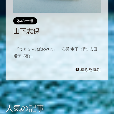
私の一冊
山下志保
「でた!かっぱおやじ」 安曇 幸子 (著),‎ 吉田
裕子 (著)...
続きを読む
人気の記事