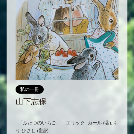
私の一冊
山下志保
「ふたつのいちご」 エリック=カール (著),‎ も
り ひさし (翻訳...