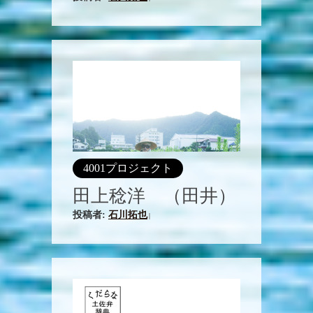
4001プロジェクト
田上稔洋 （田井）
投稿者:
石川拓也
|