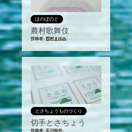
ほのぼのと
農村歌舞伎
投稿者:
西村まゆみ
|
とさちょうものづくり
切手とさちょう
投稿者:
石川拓也
|