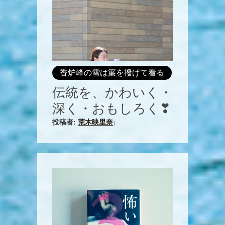
香炉峰の雪は簾を撥げて看る
伝統を、かわいく・
深く・おもしろく❣
投稿者:
荒木映里奈
|