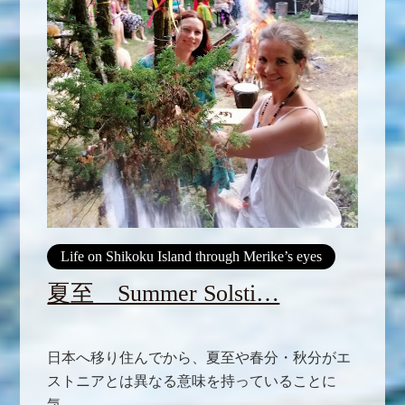
Life on Shikoku Island through Merike’s eyes
夏至 Summer Solsti…
日本へ移り住んでから、夏至や春分・秋分がエ
ストニアとは異なる意味を持っていることに
気...