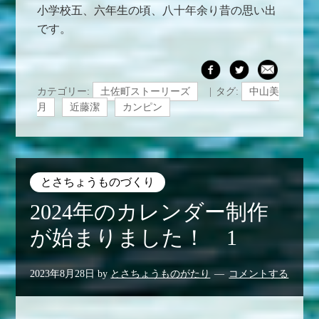
小学校五、六年生の頃、八十年余り昔の思い出
です。
カテゴリー:
土佐町ストーリーズ
タグ:
中山美
月
近藤潔
カンピン
とさちょうものづくり
2024年のカレンダー制作
が始まりました！ 1
2023年8月28日
by
とさちょうものがたり
コメントする