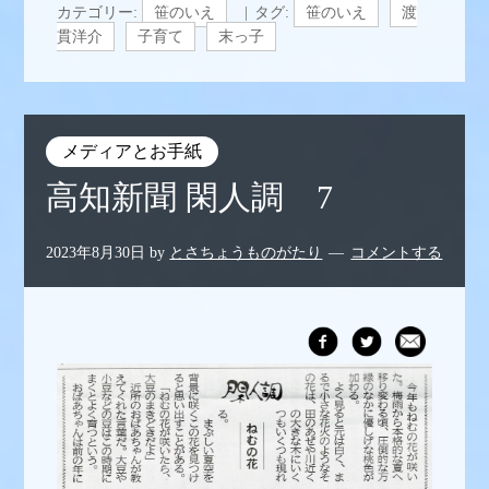
カテゴリー:
笹のいえ
タグ:
笹のいえ
渡
貫洋介
子育て
末っ子
メディアとお手紙
高知新聞 閑人調 7
2023年8月30日
by
とさちょうものがたり
コメントする