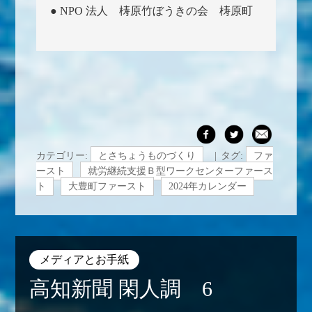
● NPO 法人 梼原竹ぼうきの会 梼原町
カテゴリー:
とさちょうものづくり
タグ:
ファ
ースト
就労継続支援Ｂ型ワークセンターファース
ト
大豊町ファースト
2024年カレンダー
メディアとお手紙
高知新聞 閑人調 6