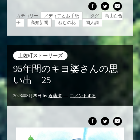
カテゴリー:
メディアとお手紙
タグ:
鳥山百合
子
高知新聞
ねむの花
閑人調
土佐町ストーリーズ
95年間のキヨ婆さんの思
い出 25
2023年8月29日
by
近藤潔
コメントする