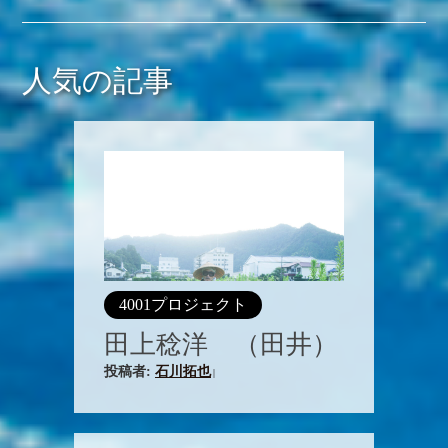
人気の記事
4001プロジェクト
田上稔洋 （田井）
投稿者:
石川拓也
|