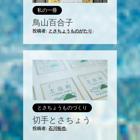
私の一冊
鳥山百合子
投稿者:
とさちょうものがたり
|
とさちょうものづくり
切手とさちょう
投稿者:
石川拓也
|