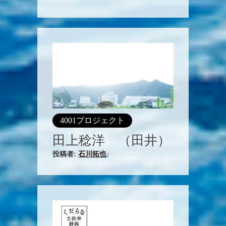
4001プロジェクト
田上稔洋 （田井）
投稿者:
石川拓也
|