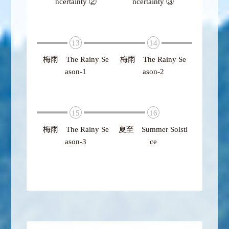
ncertainty ②
ncertainty ③
13
14
梅雨 The Rainy Se
梅雨 The Rainy Se
ason-1
ason-2
15
16
梅雨 The Rainy Se
夏至 Summer Solsti
ason-3
ce