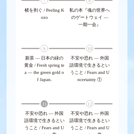
7
8
楮を剥ぐ / Peeling K
私の本『魂の世界へ
ozo
のゲートウェイ ―
一期一会』
9
10
新茶 ― 日本の緑の
不安や恐れ ― 外国
黄金 / Fresh spring te
語環境で生きるとい
a — the green gold o
うこと / Fears and U
f Japan.
ncertainty ①
11
12
不安や恐れ ― 外国
不安や恐れ ― 外国
語環境で生きるとい
語環境で生きるとい
うこと / Fears and U
うこと / Fears and U