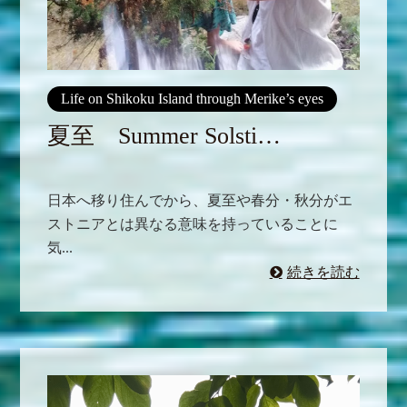
Life on Shikoku Island through Merike’s eyes
夏至 Summer Solsti…
日本へ移り住んでから、夏至や春分・秋分がエ
ストニアとは異なる意味を持っていることに
気...
続きを読む