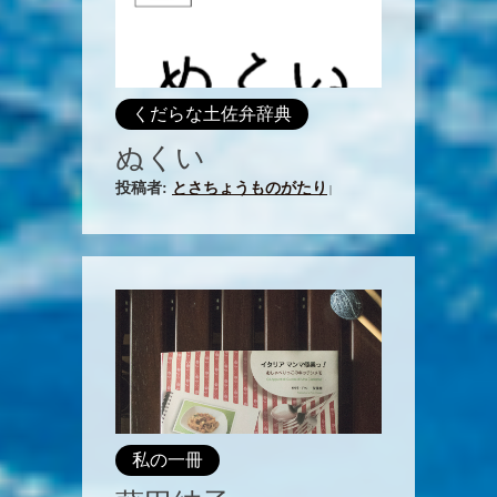
くだらな土佐弁辞典
ぬくい
投稿者:
とさちょうものがたり
|
私の一冊