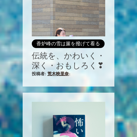
香炉峰の雪は簾を撥げて看る
伝統を、かわいく・
深く・おもしろく❣
投稿者:
荒木映里奈
|