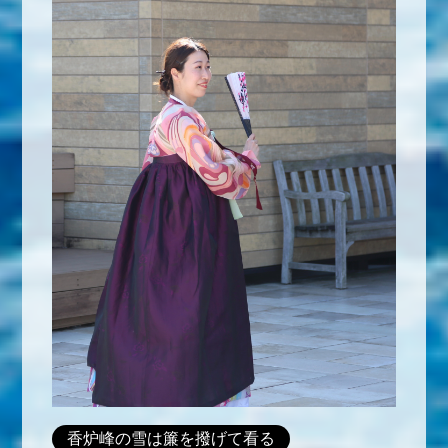
香炉峰の雪は簾を撥げて看る