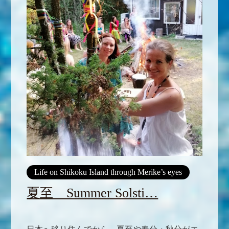
Life on Shikoku Island through Merike’s eyes
夏至 Summer Solsti…