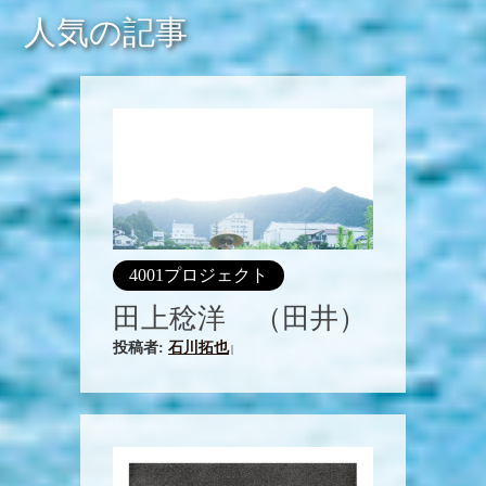
人気の記事
4001プロジェクト
田上稔洋 （田井）
投稿者:
石川拓也
|