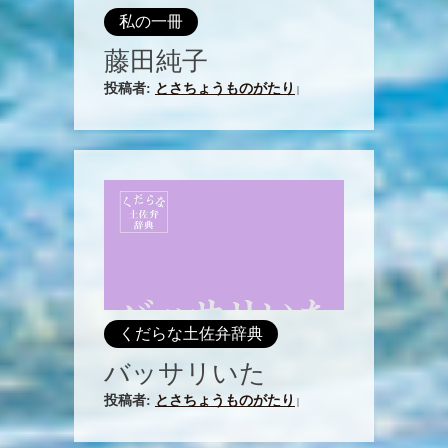
私の一冊
藤田純子
投稿者:
とさちょうものがたり
|
くだらな土佐弁辞典
バッサリいた
投稿者:
とさちょうものがたり
|