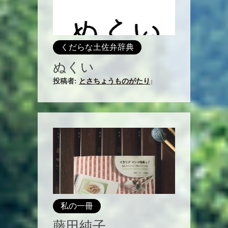
くだらな土佐弁辞典
ぬくい
投稿者:
とさちょうものがたり
|
私の一冊
藤田純子