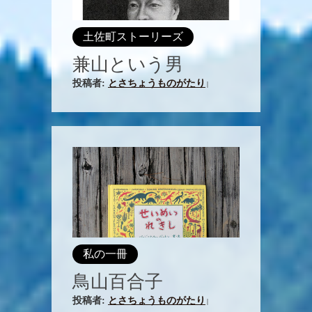
土佐町ストーリーズ
兼山という男
投稿者:
とさちょうものがたり
|
私の一冊
鳥山百合子
投稿者:
とさちょうものがたり
|