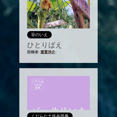
笹のいえ
ひとりばえ
投稿者:
渡貫洋介
|
くだらな土佐弁辞典