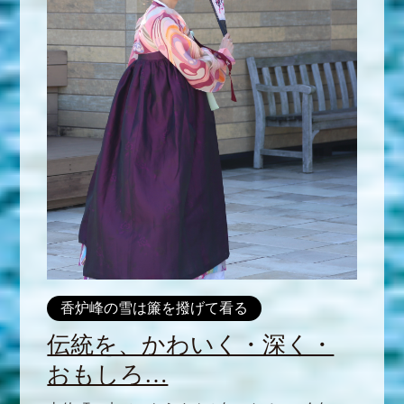
香炉峰の雪は簾を撥げて看る
伝統を、かわいく・深く・
おもしろ…