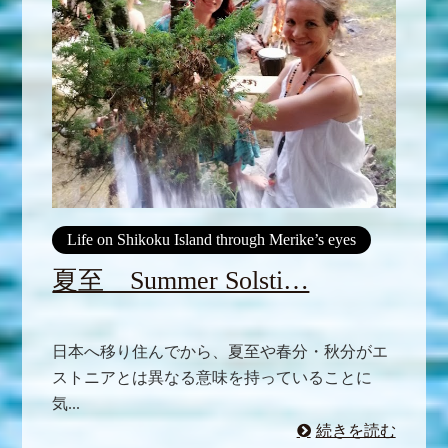
Life on Shikoku Island through Merike’s eyes
夏至 Summer Solsti…
日本へ移り住んでから、夏至や春分・秋分がエ
ストニアとは異なる意味を持っていることに
気...
続きを読む