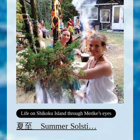
Life on Shikoku Island through Merike’s eyes
夏至 Summer Solsti…