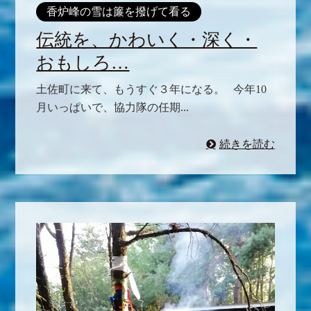
香炉峰の雪は簾を撥げて看る
伝統を、かわいく・深く・
おもしろ…
土佐町に来て、もうすぐ３年になる。 今年10
月いっぱいで、協力隊の任期...
続きを読む