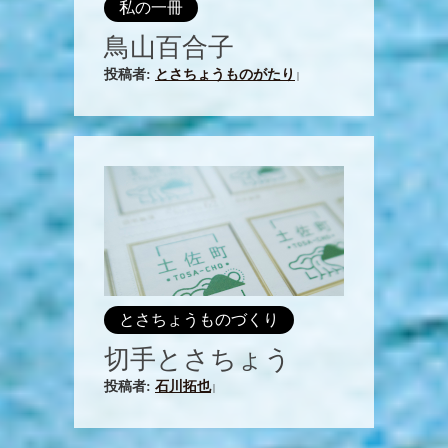
私の一冊
鳥山百合子
投稿者:
とさちょうものがたり
|
とさちょうものづくり
切手とさちょう
投稿者:
石川拓也
|