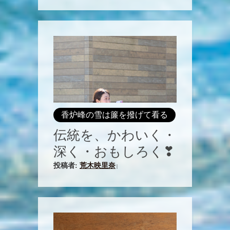
香炉峰の雪は簾を撥げて看る
伝統を、かわいく・
深く・おもしろく❣
投稿者:
荒木映里奈
|