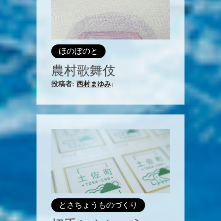
ほのぼのと
農村歌舞伎
投稿者:
西村まゆみ
|
とさちょうものづくり