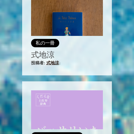
私の一冊
式地涼
投稿者:
式地涼
|