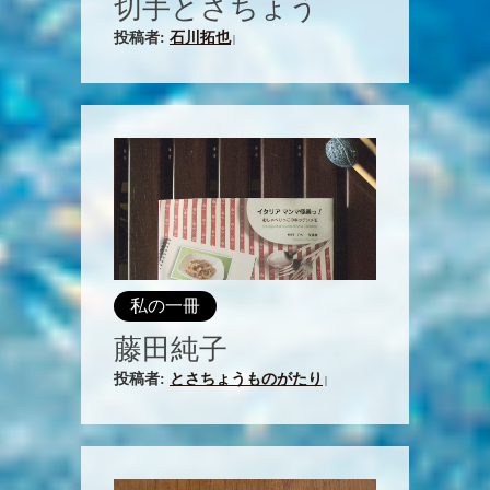
切手とさちょう
投稿者:
石川拓也
|
私の一冊
藤田純子
投稿者:
とさちょうものがたり
|