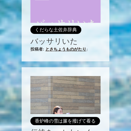
くだらな土佐弁辞典
バッサリいた
投稿者:
とさちょうものがたり
|
香炉峰の雪は簾を撥げて看る