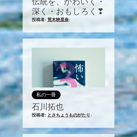
伝統を、かわいく・
深く・おもしろく❣
投稿者:
荒木映里奈
|
私の一冊
石川拓也
投稿者:
とさちょうものがたり
|