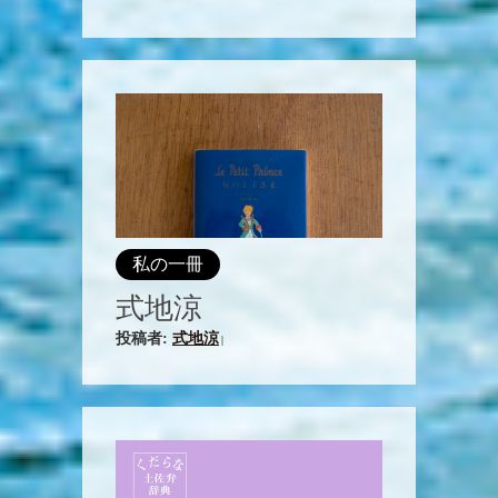
私の一冊
式地涼
投稿者:
式地涼
|