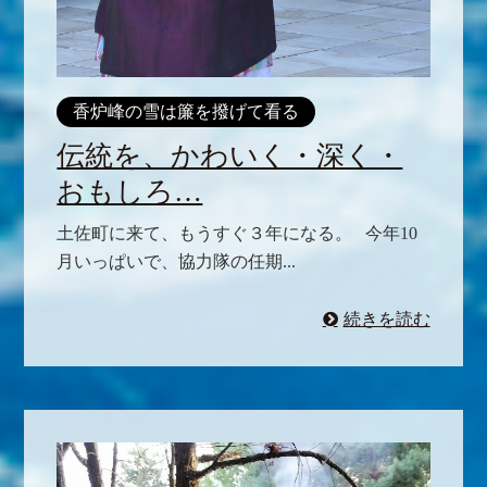
香炉峰の雪は簾を撥げて看る
伝統を、かわいく・深く・
おもしろ…
土佐町に来て、もうすぐ３年になる。 今年10
月いっぱいで、協力隊の任期...
続きを読む