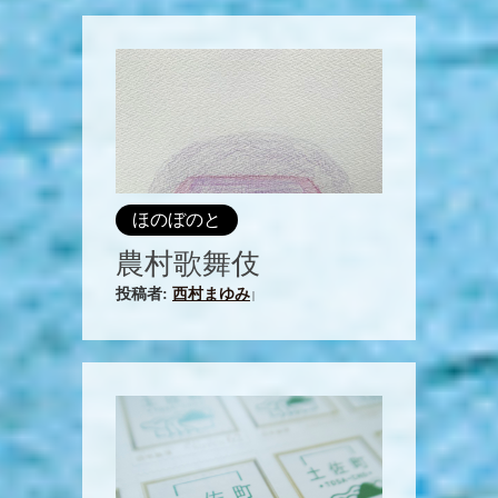
ほのぼのと
農村歌舞伎
投稿者:
西村まゆみ
|