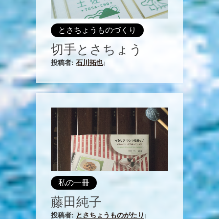
とさちょうものづくり
切手とさちょう
投稿者:
石川拓也
|
私の一冊
藤田純子
投稿者:
とさちょうものがたり
|