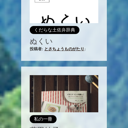
くだらな土佐弁辞典
ぬくい
投稿者:
とさちょうものがたり
|
私の一冊