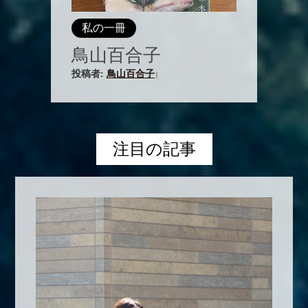
私の一冊
鳥山百合子
投稿者:
鳥山百合子
|
注目の記事