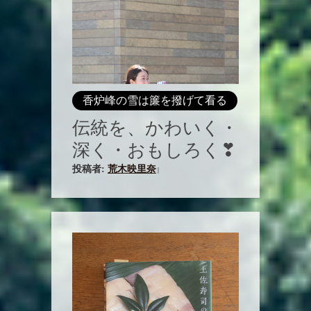
香炉峰の雪は簾を撥げて看る
伝統を、かわいく・
深く・おもしろく❣
投稿者:
荒木映里奈
|