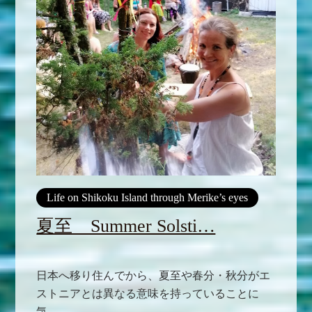
Life on Shikoku Island through Merike’s eyes
夏至 Summer Solsti…
日本へ移り住んでから、夏至や春分・秋分がエ
ストニアとは異なる意味を持っていることに
気...