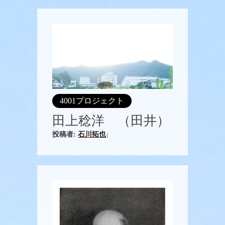
4001プロジェクト
田上稔洋 （田井）
投稿者:
石川拓也
|