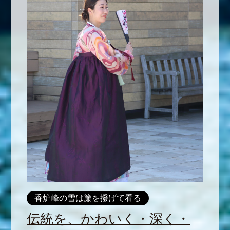
香炉峰の雪は簾を撥げて看る
伝統を、かわいく・深く・