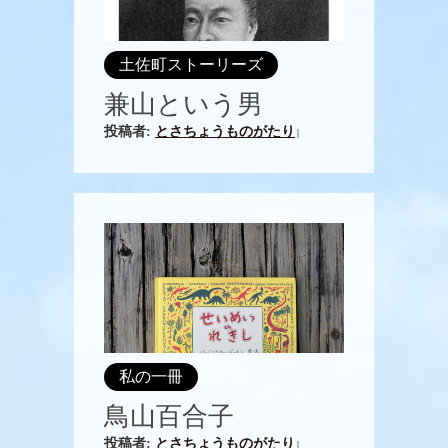
土佐町ストーリーズ
兼山という男
投稿者:
とさちょうものがたり
|
私の一冊
鳥山百合子
投稿者:
とさちょうものがたり
|