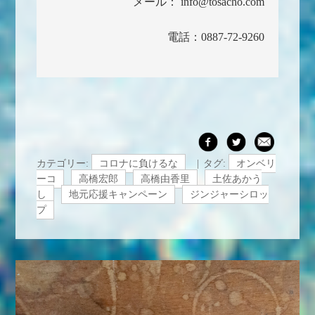
メール： info@tosacho.com
電話：0887-72-9260
カテゴリー:
コロナに負けるな
タグ:
オンベリ
ーコ
高橋宏郎
高橋由香里
土佐あかう
し
地元応援キャンペーン
ジンジャーシロッ
プ