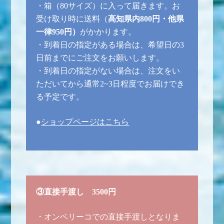
・箱（80サイズ）に入って届きます。お
受け取り時に送料（
高知県内800円・他県
一律950円）
がかかります。
・到着日の指定がある場合は、希望日の3
日前までにご注文をお願いします。
・到着日の指定がない場合は、注文をい
ただいてから通常2~3日程度でお届けでき
る予定です。
●
ショップページはこちら
③直接手渡し
3500円
・オンベリーコでの直接手渡しとなりま