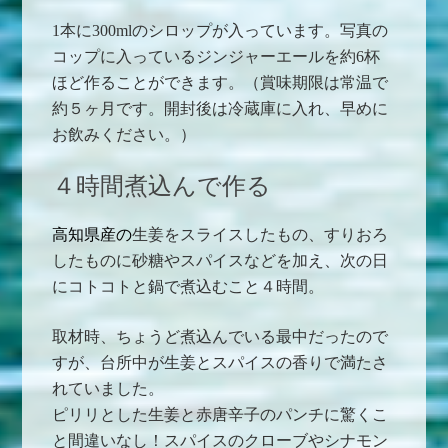
1本に300mlのシロップが入っています。写真の
コップに入っているジンジャーエールを約6杯
ほど作ることができます。（賞味期限は常温で
約５ヶ月です。開封後は冷蔵庫に入れ、早めに
お飲みください。）
４時間煮込んで作る
高知県産の
生姜をスライスしたもの、すりおろ
したものに砂糖やスパイスなどを加え、次の日
にコトコトと鍋で煮込むこと４時間。
取材時、ちょうど煮込んでいる最中だったので
すが、台所中が生姜とスパイスの香りで満たさ
れていました。
ピリリとした生姜と赤唐辛子のパンチに驚くこ
と間違いなし！スパイスのクローブやシナモン