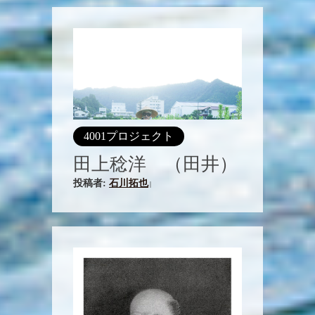
4001プロジェクト
田上稔洋 （田井）
投稿者:
石川拓也
|