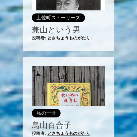
土佐町ストーリーズ
兼山という男
投稿者:
とさちょうものがたり
|
私の一冊
鳥山百合子
投稿者:
とさちょうものがたり
|