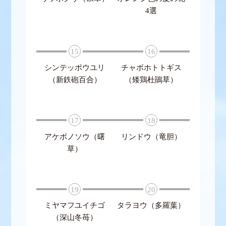
4選
15
16
シンテッポウユリ
チャボホトトギス
（新鉄砲百合）
（矮鶏杜鵑草）
17
18
アケボノソウ（曙
リンドウ（竜胆）
草）
19
20
ミヤマフユイチゴ
タラヨウ（多羅葉）
（深山冬苺）