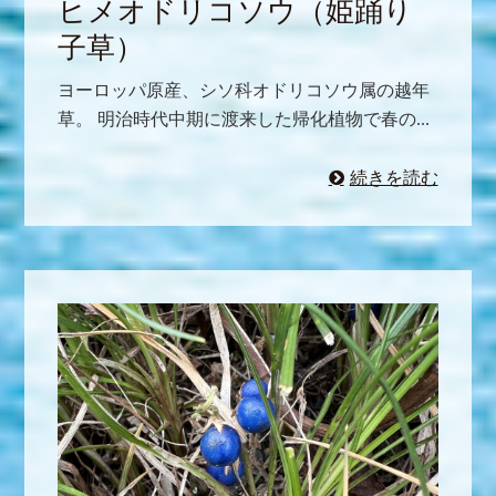
ヒメオドリコソウ（姫踊り
子草）
ヨーロッパ原産、シソ科オドリコソウ属の越年
草。 明治時代中期に渡来した帰化植物で春の...
続きを読む