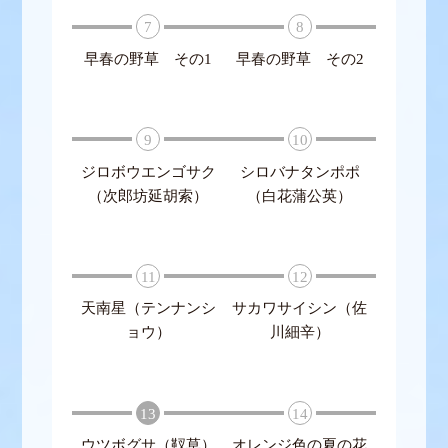
7
8
早春の野草 その1
早春の野草 その2
9
10
ジロボウエンゴサク
シロバナタンポポ
（次郎坊延胡索）
（白花蒲公英）
11
12
天南星（テンナンシ
サカワサイシン（佐
ョウ）
川細辛）
13
14
ウツボグサ（靫草）
オレンジ色の夏の花