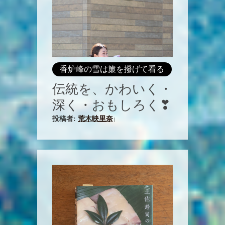
香炉峰の雪は簾を撥げて看る
伝統を、かわいく・
深く・おもしろく❣
投稿者:
荒木映里奈
|