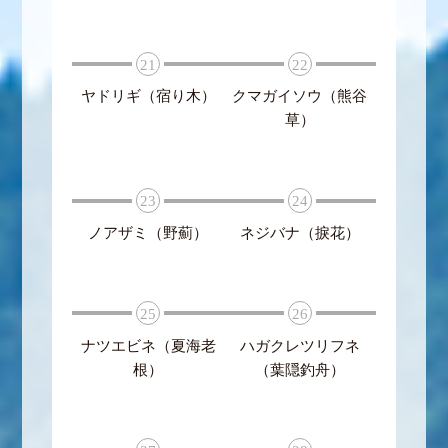
21
22
ヤドリギ（宿り木）
クマガイソウ（熊谷
草）
23
24
ノアザミ（野薊）
ネジバナ（捩花）
25
26
ナツエビネ（夏海老
ハガクレツリフネ
根）
（葉隠釣舟）