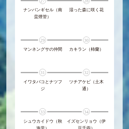
27
28
ナンバンギセル（南
湿った森に咲く花
蛮煙管）
29
30
マンネングサの仲間
カキラン（柿蘭）
31
32
イワタバコとナツフ
ツチアケビ（土木
ジ
通）
33
34
シュウカイドウ（秋
イズセンリョウ（伊
海棠）
豆千両）