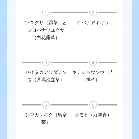
1
2
ツユクサ（露草）と
キバナアキギリ
シロバナツユクサ
（白花露草）
3
4
セイタカアワダチソ
キチジョウソウ（吉
ウ（背高泡立草）
祥草）
5
6
シマカンギク（島寒
オモト（万年青）
菊）