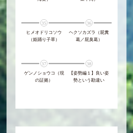
35
36
ヒメオドリコソウ
ヘクソカズラ（屁糞
（姫踊り子草）
葛／屁臭葛）
37
38
ゲンノショウコ（現
【姿勢編１】良い姿
の証拠）
勢という勘違い