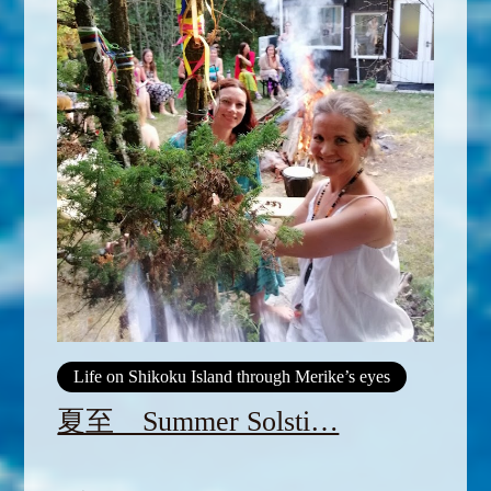
Life on Shikoku Island through Merike’s eyes
夏至 Summer Solsti…