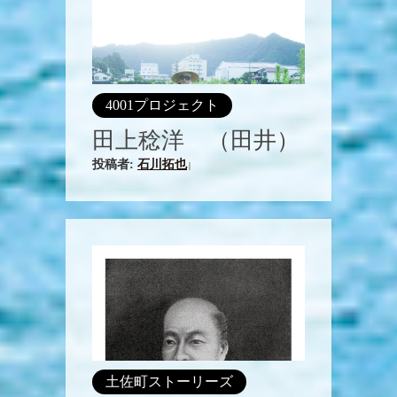
4001プロジェクト
田上稔洋 （田井）
投稿者:
石川拓也
|
土佐町ストーリーズ