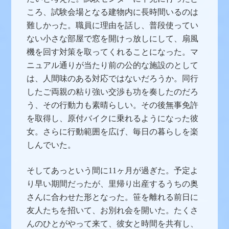
ころ、試験会場となる建物内に長時間いるのは
難しかった。職員に理由を話し、普段使ってい
ない小さな部屋で窓を開けっ放しにして、扇風
機を回す対策を取ってくれることになった。マ
ニュアル通りが当たり前の公的な施設のとして
は、人間味のある対応ではないだろうか。同行
したご両親の粘り強い交渉も功を奏したのだろ
う、その行動力も素晴らしい。その後無事免許
を取得し、原付バイクに乗れるようになった彼
女。さらに行動範囲を広げ、毎日の暮らしを楽
しんでいた。
そしてあっという間に11ヶ月が過ぎた。予定よ
り早い期間だったが、里帰り出産するうちの奥
さんに合わせた形となった。笹を離れる前日に
友人たちを招いて、お別れ会を開いた。たくさ
んのひとがやって来て、彼女と時間を共有し、