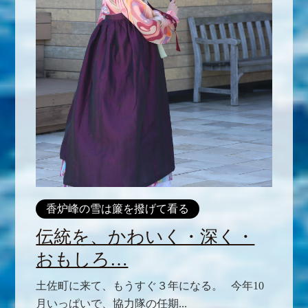
香炉峰の雪は簾を撥げて看る
伝統を、かわいく・深く・
おもしろ…
土佐町に来て、もうすぐ３年になる。 今年10
月いっぱいで、協力隊の任期...