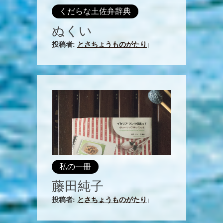
くだらな土佐弁辞典
ぬくい
投稿者:
とさちょうものがたり
|
私の一冊
藤田純子
投稿者:
とさちょうものがたり
|