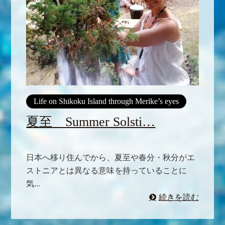
Life on Shikoku Island through Merike’s eyes
夏至 Summer Solsti…
日本へ移り住んでから、夏至や春分・秋分がエ
ストニアとは異なる意味を持っていることに
気...
続きを読む