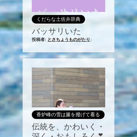
くだらな土佐弁辞典
バッサリいた
投稿者:
とさちょうものがたり
|
香炉峰の雪は簾を撥げて看る
伝統を、かわいく・
深く・おもしろく❣