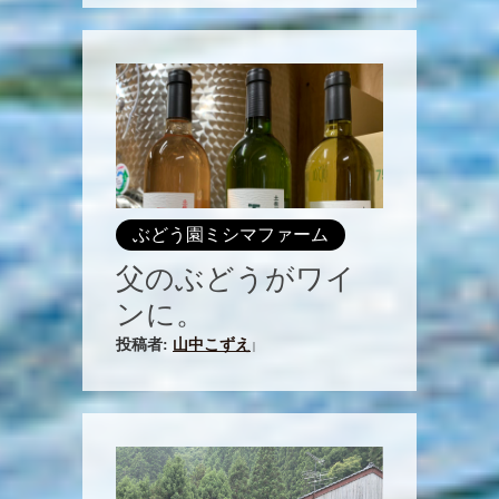
ぶどう園ミシマファーム
父のぶどうがワイ
ンに。
投稿者:
山中こずえ
|