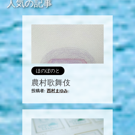
人気の記事
ほのぼのと
農村歌舞伎
投稿者:
西村まゆみ
|