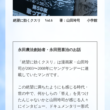
絶望に効くクスリ Vol.6 著：山田玲司 小学館
永田農法創始者・永田照喜治のお話
「絶望に効くクスリ」は漫画家・山田玲
司が2003〜2008年にヤングサンデーに連
載していたマンガです。
この絶望に満ちたようにも感じる時代・
世の中で、何かしらの「答え」を見つけ
たんじゃないかと山田玲司が感じる人々
にインタビュー、ドキュメンタリー形式