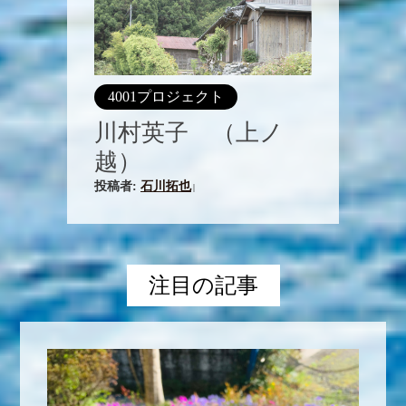
4001プロジェクト
川村英子 （上ノ
越）
投稿者:
石川拓也
|
注目の記事