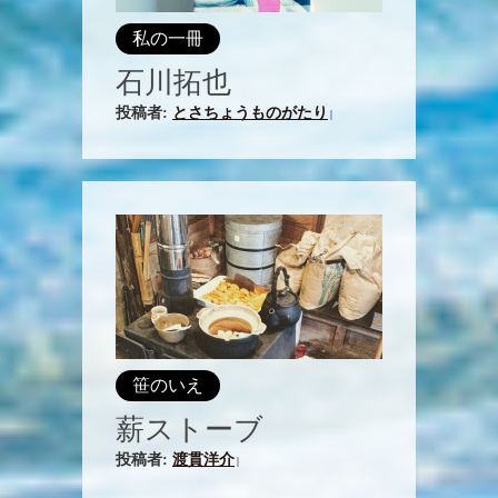
私の一冊
石川拓也
投稿者:
とさちょうものがたり
|
笹のいえ
薪ストーブ
投稿者:
渡貫洋介
|