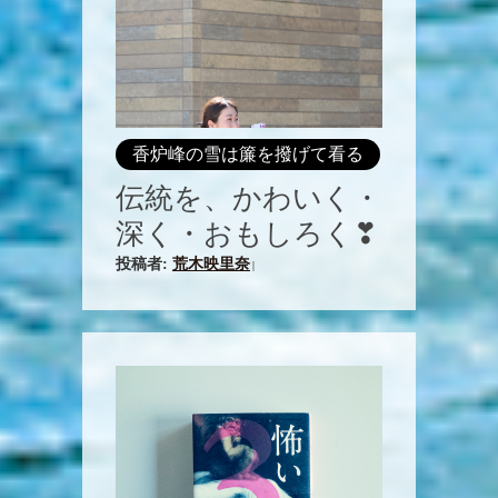
香炉峰の雪は簾を撥げて看る
伝統を、かわいく・
深く・おもしろく❣
投稿者:
荒木映里奈
|