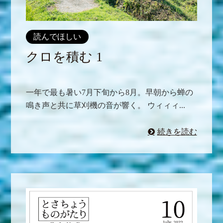
読んでほしい
クロを積む 1
一年で最も暑い7月下旬から8月。早朝から蝉の
鳴き声と共に草刈機の音が響く。 ウィィィ...
続きを読む