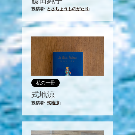
藤田純子
投稿者:
とさちょうものがたり
|
私の一冊
式地涼
投稿者:
式地涼
|