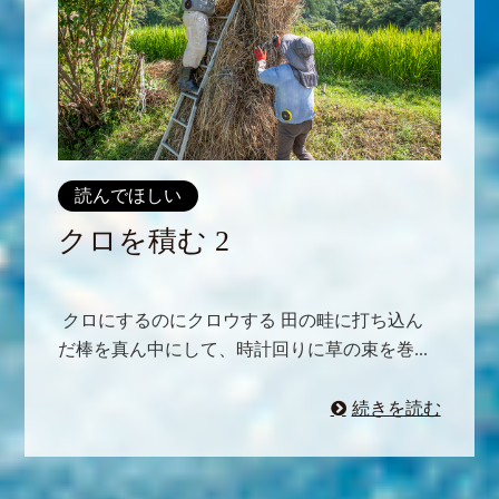
読んでほしい
クロを積む 2
クロにするのにクロウする 田の畦に打ち込ん
だ棒を真ん中にして、時計回りに草の束を巻...
続きを読む