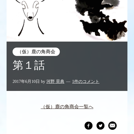
（仮）鹿の角商会
第１話
2017年6月10日
by
河野 晃典
1件のコメント
（仮）鹿の角商会一覧へ