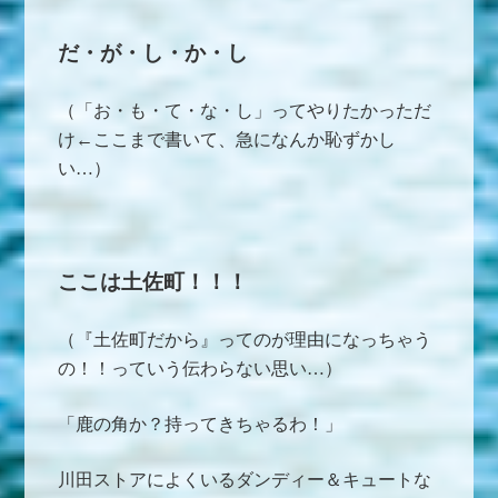
だ・が・し・か・し
（「お・も・て・な・し」ってやりたかっただ
け←ここまで書いて、急になんか恥ずかし
い…）
ここは土佐町！！！
（『土佐町だから』ってのが理由になっちゃう
の！！っていう伝わらない思い…）
「鹿の角か？持ってきちゃるわ！」
川田ストアによくいるダンディー＆キュートな