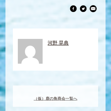
河野 晃典
（仮）鹿の角商会一覧へ