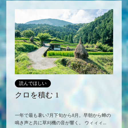
読んでほしい
クロを積む 1
一年で最も暑い7月下旬から8月。早朝から蝉の
鳴き声と共に草刈機の音が響く。 ウィィィ...