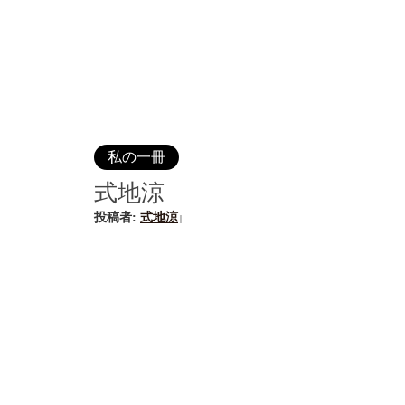
私の一冊
式地涼
投稿者:
式地涼
|