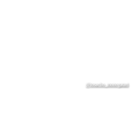
@tosacho_monogatari