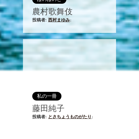
農村歌舞伎
投稿者:
西村まゆみ
|
私の一冊
藤田純子
投稿者:
とさちょうものがたり
|