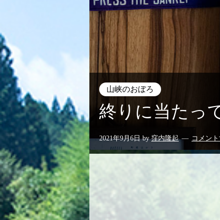
山峡のおぼろ
終りに当たっ
2021年9月6日
by
窪内隆起
コメント