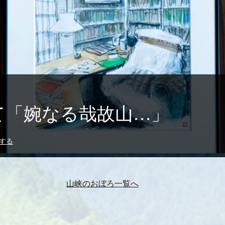
て「婉なる哉故山…」
する
山峡のおぼろ一覧へ