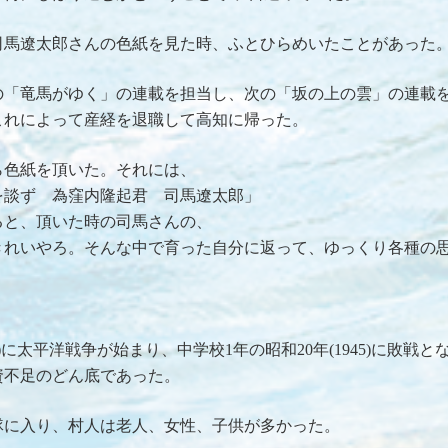
司馬遼太郎さんの色紙を見た時、ふとひらめいたことがあった
の「竜馬がゆく」の連載を担当し、次の「坂の上の雲」の連載
これによって産経を退職して高知に帰った。
ら色紙を頂いた。それには、
を談ず 為窪内隆起君 司馬遼太郎」
ると、頂いた時の司馬さんの、
きれいやろ。そんな中で育った自分に返って、ゆっくり各種の
1)に太平洋戦争が始まり、中学校1年の昭和20年(1945)に敗
資不足のどん底であった。
隊に入り、村人は老人、女性、子供が多かった。