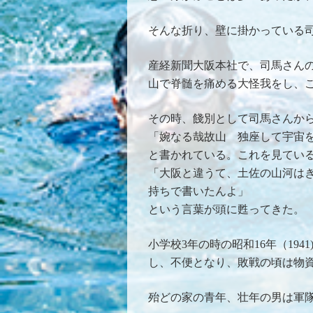
そんな折り、壁に掛かっている
産経新聞大阪本社で、司馬さん
山で脊髄を痛める大怪我をし、
その時、餞別として司馬さんか
「婉なる哉故山 独座して宇宙
と書かれている。これを見てい
「大阪と違うて、土佐の山河は
持ちで書いたんよ」
という言葉が頭に甦ってきた。
小学校3年の時の昭和16年（194
し、不便となり、敗戦の頃は物
殆どの家の青年、壮年の男は軍