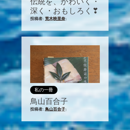
伝統を、かわいく・
深く・おもしろく❣
投稿者:
荒木映里奈
|
私の一冊
鳥山百合子
投稿者:
鳥山百合子
|