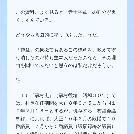
この資料、よく見ると「赤十字章」の部分が黒
くくすんでいる。
どうやら意図的に塗りつぶしたようだ。
「博愛」の象徴でもあるこの標章を、敢えて塗
り潰したのが持ち主本人だったのなら、その理
由を聞いてみたいと思うのは私だけだろうか。
註
（１）『森村史』（森村役場 昭和３０年）で
は、村長在任期間を大正８年９月５日から同１
２年２月１８日とするが、現存する「村議会議
事録」によれば、大正１０年２月の段階で１５
番議員、７月から２番議員（議事録署名議員）