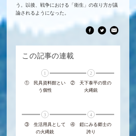
う。以後、戦争における「衛生」の在り方が議
論されるようになった。
この記事の連載
1
2
① 民具資料館とい
② 天下泰平の世の
う個性
火縄銃
3
4
③ 生活用具として
④ 鎧にみる郷士の
の火縄銃
誇り