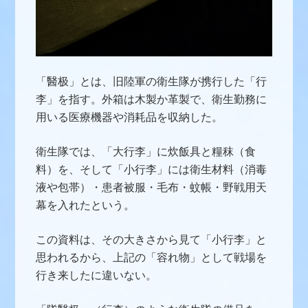
「醫极
」とは、旧陸軍の衛生隊が携行した「行
李」を指す。外箱は木製か革製で、衛生勤務に
用いる医療機器や消耗品を収納した。
衛生隊では、「
大行李
」に炊飯具と糧秣（食
料）を、そして「
小行李
」には衛生材料（消
毒
液や包帯）
・患者被服・毛布・蚊帳・野戦用天
幕を入れたという。
この資料は、その大きさから見て「
小行李
」と
思われるから、上記の「容れ物」として戦場を
行き来したに違いない。