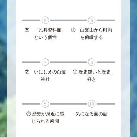
5
6
⑤ 「民具資料館」
① 白髪山から町内
という個性
を俯瞰する
7
8
② いにしえの白髪
① 歴史嫌いと歴史
神社
好き
9
10
② 歴史が身近に感
気になる面の話
じられる瞬間