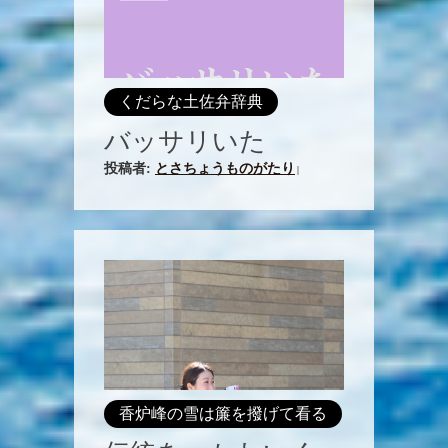
くだらな土佐弁辞典
バッサリいた
投稿者:
とさちょうものがたり
|
香炉峰の雪は簾を撥げて看る