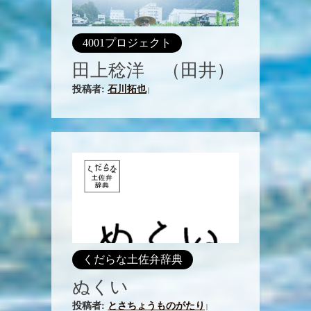
4001プロジェクト
田上稔洋 （田井）
投稿者:
石川拓也
|
くだらな土佐弁辞典
ぬくい
投稿者:
とさちょうものがたり
|