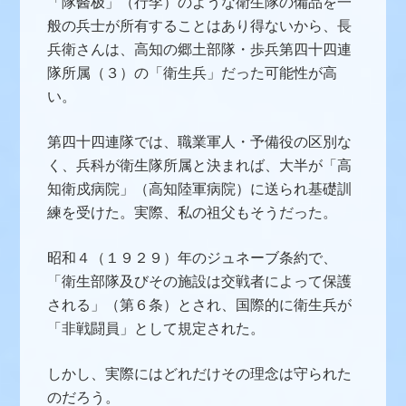
「隊醫极」（行李）のような衛生隊の備品を一
般の兵士が所有することはあり得ないから、長
兵衛さんは、高知の
郷土部隊
・歩兵第四十四連
隊所属（３）の「衛生兵」だった可能性が高
い。
第四十四連隊では、
職業軍人
・予備役の区別な
く、兵科が衛生隊所属と決まれば、大半が「高
知衛戍病院」（高知陸軍病院）に送られ基礎訓
練を受けた。実際、私の祖父もそうだった。
昭和４（１９２９）年のジュネーブ条約で、
「衛生部隊及びその施設は交戦者によって保護
される」（第６条）とされ、国際的に衛生兵が
「非戦闘員」として規定された。
しかし、実際にはどれだけその理念は守られた
のだろう。