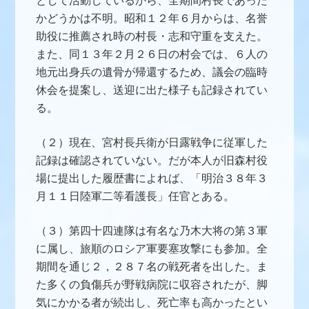
として活動しているから、全期間村長であった
かどうかは不明。昭和１２年６月からは、名誉
助役に推薦され時の村長・志和守重を支えた。
また、同１３年２月２６日の村会では、６人の
地元出身兵の遺骨が帰還するため、議会の臨時
休会を提案し、送迎に出た様子も記録されてい
る。
（２）現在、宮村長兵衛が日露戦争に従軍した
記録は確認されていない。
だが本人が旧森村役
場に提出した履歴書によれば、「明治３８年３
月１１日陸軍二等看護長」任官とある。
（３）第四十四連隊は有名な乃木大将の第３軍
に属し、旅順のロシア軍要塞攻撃にも参加。全
期間を通じ２，２８７名の戦死者を出した。ま
た多くの負傷兵が野戦病院に収容されたが、脚
気にかかる者が続出し、死亡率も高かったとい