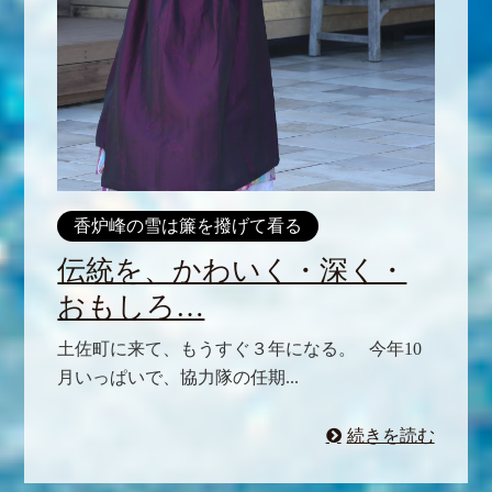
香炉峰の雪は簾を撥げて看る
伝統を、かわいく・深く・
おもしろ…
土佐町に来て、もうすぐ３年になる。 今年10
月いっぱいで、協力隊の任期...
続きを読む