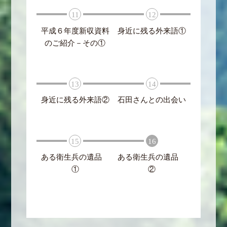
11
12
平成６年度新収資料
身近に残る外来語①
のご紹介－その①
13
14
身近に残る外来語②
石田さんとの出会い
15
16
ある衛生兵の遺品
ある衛生兵の遺品
①
②