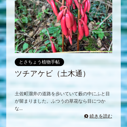
とさちょう植物手帖
ツチアケビ（土木通）
土佐町溜井の道路を歩いていて藪の中にふと目
が留まりました。ふつうの草花なら目につか
な...
続きを読む