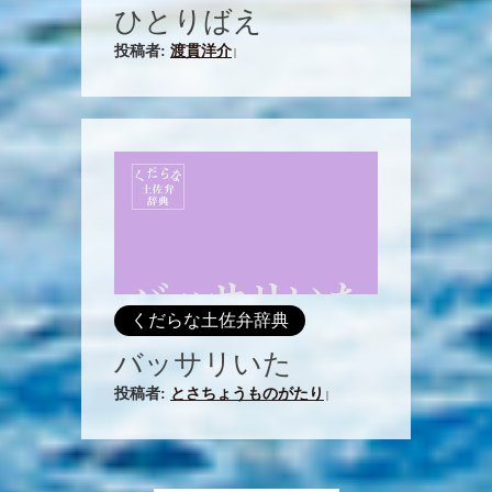
ひとりばえ
投稿者:
渡貫洋介
|
くだらな土佐弁辞典
バッサリいた
投稿者:
とさちょうものがたり
|