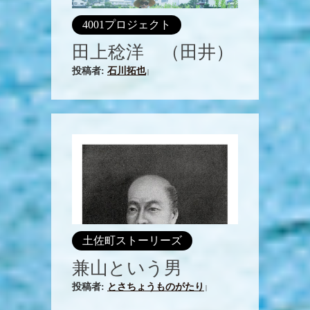
4001プロジェクト
田上稔洋 （田井）
投稿者:
石川拓也
|
土佐町ストーリーズ
兼山という男
投稿者:
とさちょうものがたり
|