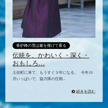
香炉峰の雪は簾を撥げて看る
伝統を、かわいく・深く・
おもしろ…
土佐町に来て、もうすぐ３年になる。 今年10
月いっぱいで、協力隊の任期...
続きを読む