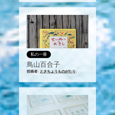
私の一冊
鳥山百合子
投稿者:
とさちょうものがたり
|