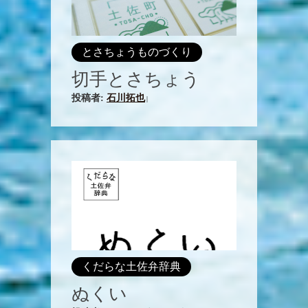
とさちょうものづくり
切手とさちょう
投稿者:
石川拓也
|
くだらな土佐弁辞典
ぬくい