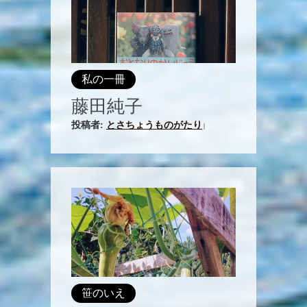
私の一冊
藤田純子
投稿者:
とさちょうものがたり
|
笹のいえ