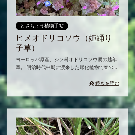
とさちょう植物手帖
ヒメオドリコソウ（姫踊り
子草）
ヨーロッパ原産、シソ科オドリコソウ属の越年
草。 明治時代中期に渡来した帰化植物で春の...
続きを読む