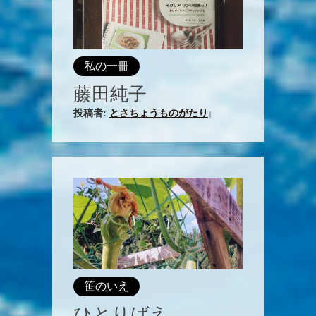
私の一冊
藤田純子
投稿者:
とさちょうものがたり
|
笹のいえ
ひとりばえ