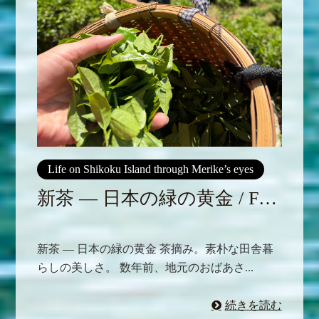
Life on Shikoku Island through Merike’s eyes
新茶 ― 日本の緑の黄金 / F…
新茶 ― 日本の緑の黄金 茶摘み。素朴な田舎暮
らしの美しさ。 数年前、地元のおばあさ...
続きを読む