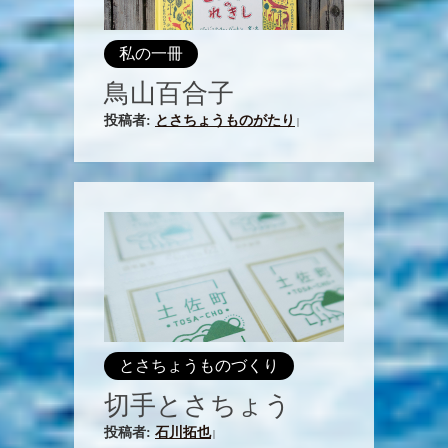
私の一冊
鳥山百合子
投稿者:
とさちょうものがたり
|
とさちょうものづくり
切手とさちょう
投稿者:
石川拓也
|