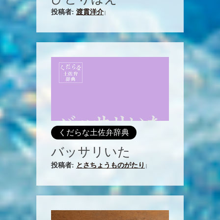
投稿者:
渡貫洋介
|
くだらな土佐弁辞典
バッサリいた
投稿者:
とさちょうものがたり
|