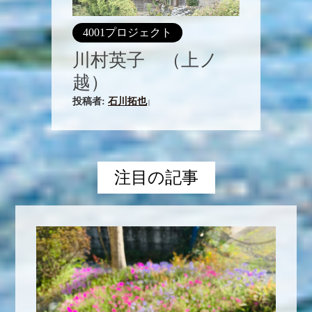
4001プロジェクト
川村英子 （上ノ
越）
投稿者:
石川拓也
|
注目の記事