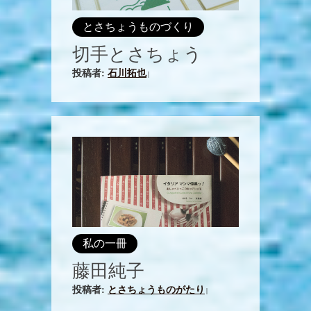
とさちょうものづくり
切手とさちょう
投稿者:
石川拓也
|
私の一冊
藤田純子
投稿者:
とさちょうものがたり
|