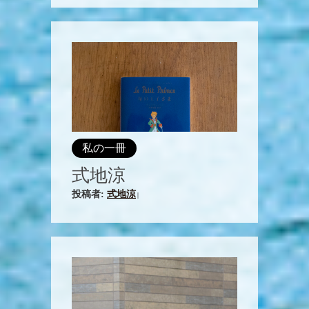
私の一冊
式地涼
投稿者:
式地涼
|