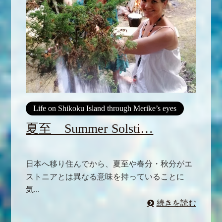
Life on Shikoku Island through Merike’s eyes
夏至 Summer Solsti…
日本へ移り住んでから、夏至や春分・秋分がエ
ストニアとは異なる意味を持っていることに
気...
続きを読む