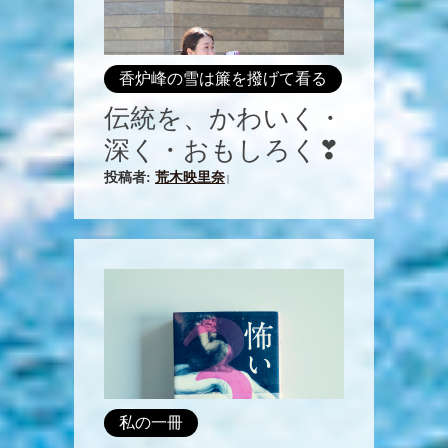
香炉峰の雪は簾を撥げて看る
伝統を、かわいく・
深く・おもしろく❣
投稿者:
荒木映里奈
|
私の一冊