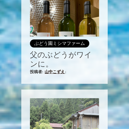
ぶどう園ミシマファーム
父のぶどうがワイ
ンに。
投稿者:
山中こずえ
|