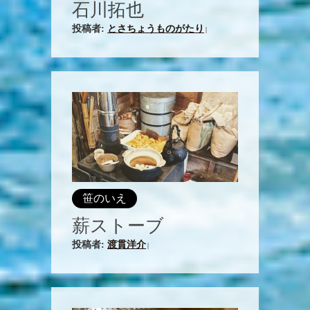
石川拓也
投稿者:
とさちょうものがたり
|
笹のいえ
薪ストーブ
投稿者:
渡貫洋介
|