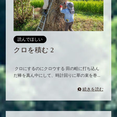
読んでほしい
クロを積む 2
クロにするのにクロウする 田の畦に打ち込ん
だ棒を真ん中にして、時計回りに草の束を巻...
続きを読む