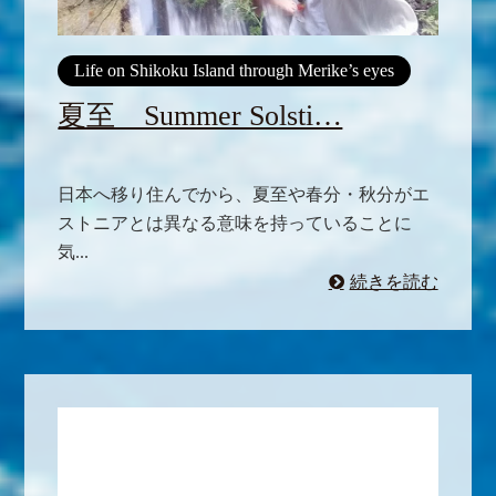
Life on Shikoku Island through Merike’s eyes
夏至 Summer Solsti…
日本へ移り住んでから、夏至や春分・秋分がエ
ストニアとは異なる意味を持っていることに
気...
続きを読む