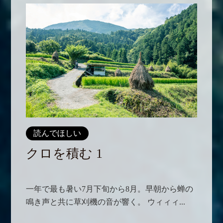
読んでほしい
クロを積む 1
一年で最も暑い7月下旬から8月。早朝から蝉の
鳴き声と共に草刈機の音が響く。 ウィィィ...