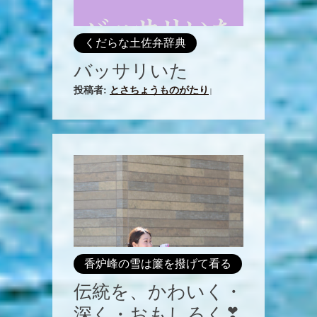
くだらな土佐弁辞典
バッサリいた
投稿者:
とさちょうものがたり
|
香炉峰の雪は簾を撥げて看る
伝統を、かわいく・
深く・おもしろく❣