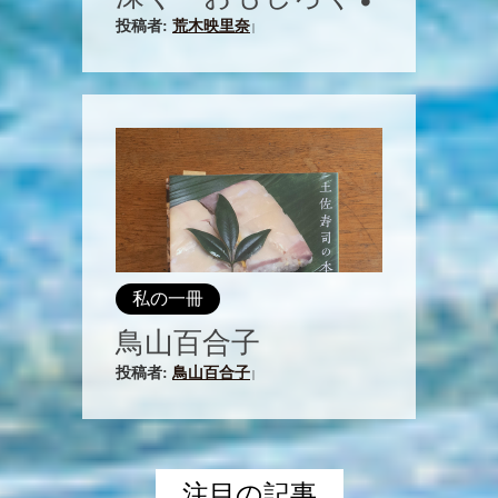
投稿者:
荒木映里奈
|
私の一冊
鳥山百合子
投稿者:
鳥山百合子
|
注目の記事