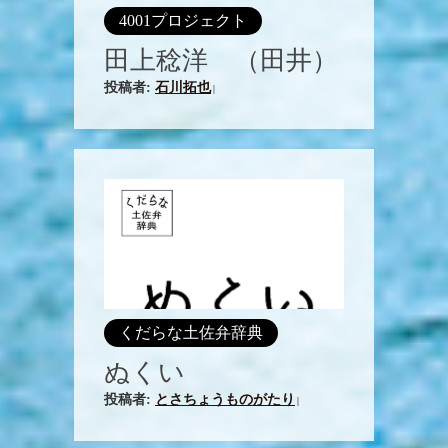
4001プロジェクト
田上稔洋 （田井）
投稿者:
石川拓也
|
くだらな土佐弁辞典
ぬくい
投稿者:
とさちょうものがたり
|