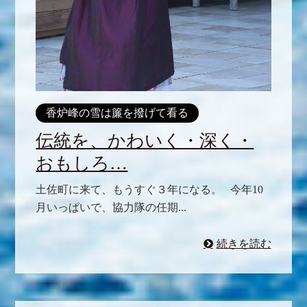
香炉峰の雪は簾を撥げて看る
伝統を、かわいく・深く・
おもしろ…
土佐町に来て、もうすぐ３年になる。 今年10
月いっぱいで、協力隊の任期...
続きを読む