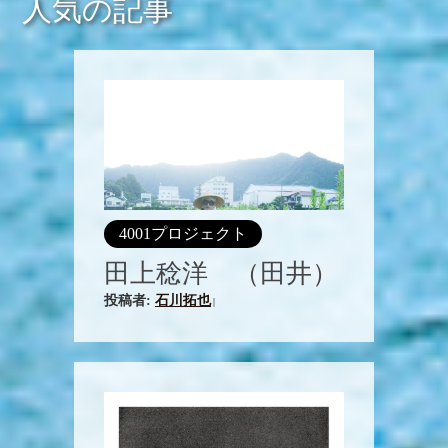
人気の記事
4001プロジェクト
田上稔洋 （田井）
投稿者:
石川拓也
|