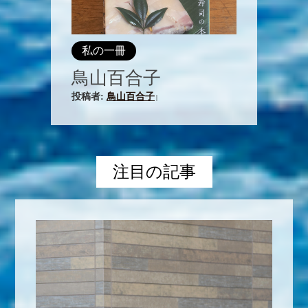
私の一冊
鳥山百合子
投稿者:
鳥山百合子
|
注目の記事