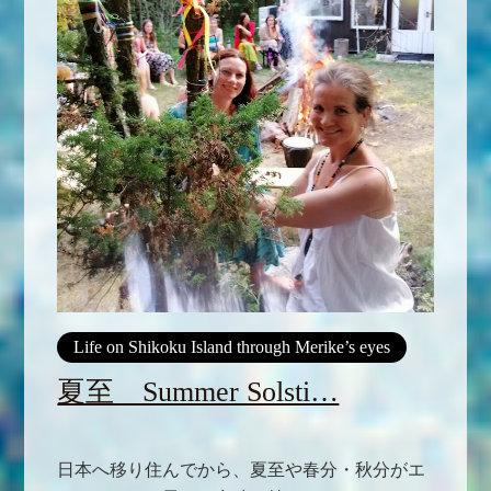
Life on Shikoku Island through Merike’s eyes
夏至 Summer Solsti…
日本へ移り住んでから、夏至や春分・秋分がエ