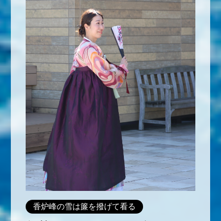
香炉峰の雪は簾を撥げて看る