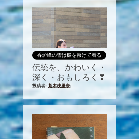
香炉峰の雪は簾を撥げて看る
伝統を、かわいく・
深く・おもしろく❣
投稿者:
荒木映里奈
|