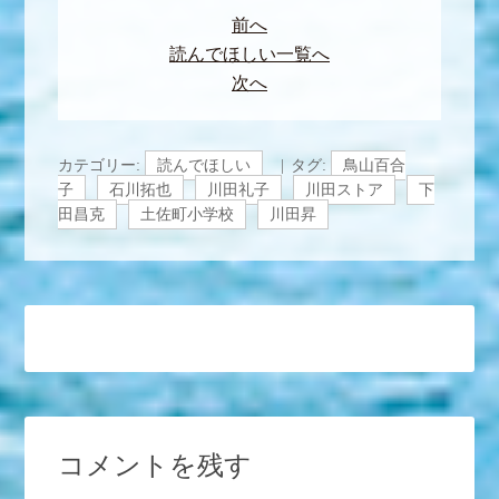
前へ
読んでほしい一覧へ
次へ
カテゴリー:
読んでほしい
タグ:
鳥山百合
子
石川拓也
川田礼子
川田ストア
下
田昌克
土佐町小学校
川田昇
コメントを残す