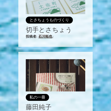
とさちょうものづくり
切手とさちょう
投稿者:
石川拓也
|
私の一冊
藤田純子