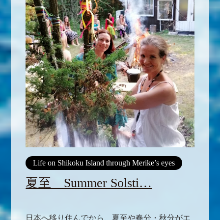
Life on Shikoku Island through Merike’s eyes
夏至 Summer Solsti…
日本へ移り住んでから、夏至や春分・秋分がエ