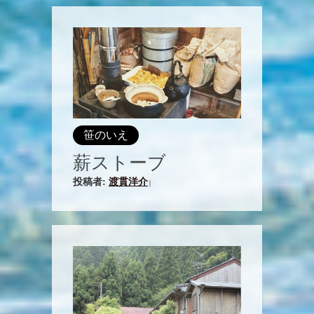
笹のいえ
薪ストーブ
投稿者:
渡貫洋介
|