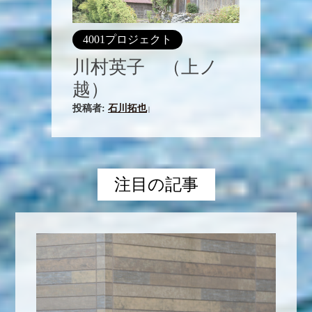
4001プロジェクト
川村英子 （上ノ
越）
投稿者:
石川拓也
|
注目の記事