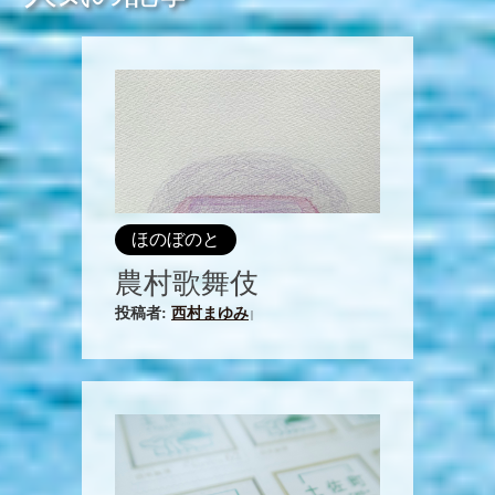
ほのぼのと
農村歌舞伎
投稿者:
西村まゆみ
|