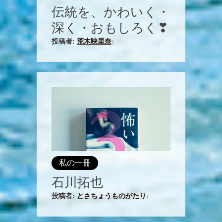
伝統を、かわいく・
深く・おもしろく❣
投稿者:
荒木映里奈
|
私の一冊
石川拓也
投稿者:
とさちょうものがたり
|