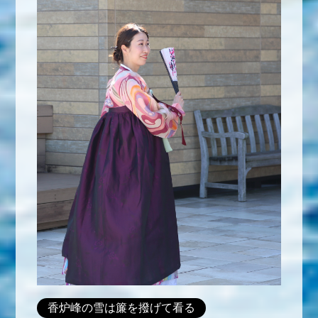
香炉峰の雪は簾を撥げて看る