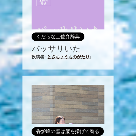
くだらな土佐弁辞典
バッサリいた
投稿者:
とさちょうものがたり
|
香炉峰の雪は簾を撥げて看る