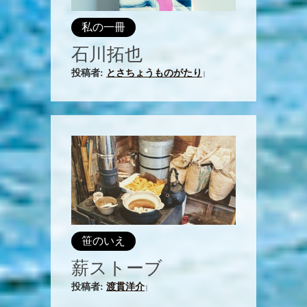
私の一冊
石川拓也
投稿者:
とさちょうものがたり
|
笹のいえ
薪ストーブ
投稿者:
渡貫洋介
|