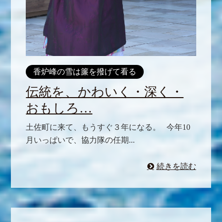
香炉峰の雪は簾を撥げて看る
伝統を、かわいく・深く・
おもしろ…
土佐町に来て、もうすぐ３年になる。 今年10
月いっぱいで、協力隊の任期...
続きを読む