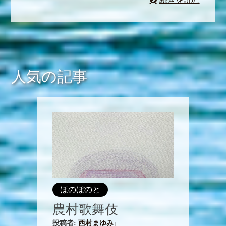
人気の記事
ほのぼのと
農村歌舞伎
投稿者:
西村まゆみ
|