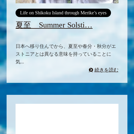
Life on Shikoku Island through Merike’s eyes
夏至 Summer Solsti…
日本へ移り住んでから、夏至や春分・秋分がエ
ストニアとは異なる意味を持っていることに
気...
続きを読む