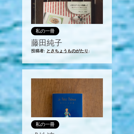
私の一冊
藤田純子
投稿者:
とさちょうものがたり
|
私の一冊