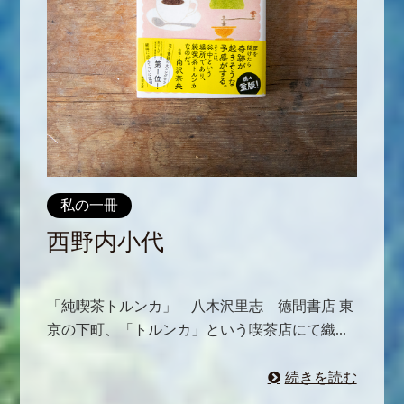
私の一冊
西野内小代
「純喫茶トルンカ」 八木沢里志 徳間書店 東
京の下町、「トルンカ」という喫茶店にて織...
続きを読む