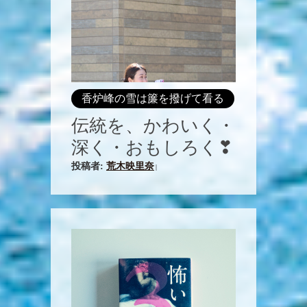
香炉峰の雪は簾を撥げて看る
伝統を、かわいく・
深く・おもしろく❣
投稿者:
荒木映里奈
|