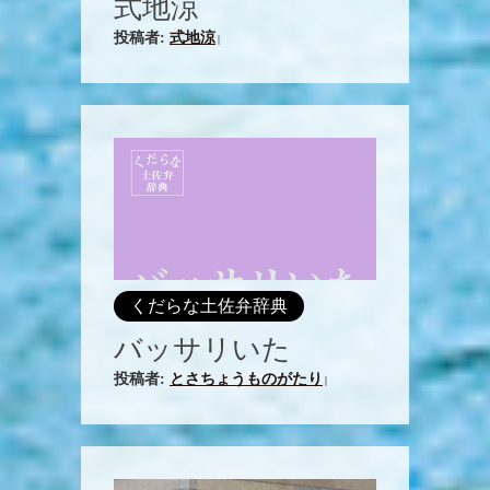
式地涼
投稿者:
式地涼
|
くだらな土佐弁辞典
バッサリいた
投稿者:
とさちょうものがたり
|