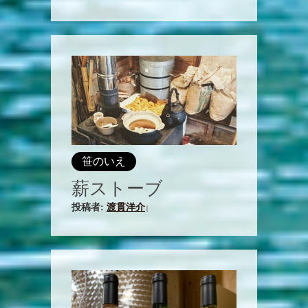
笹のいえ
薪ストーブ
投稿者:
渡貫洋介
|