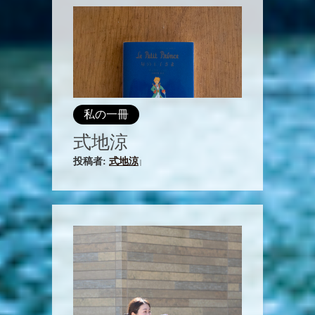
私の一冊
式地涼
投稿者:
式地涼
|