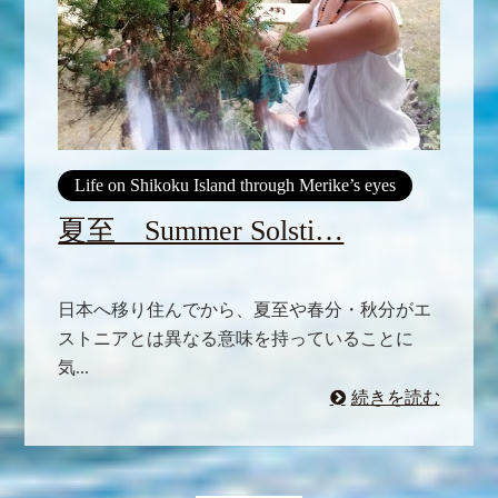
Life on Shikoku Island through Merike’s eyes
夏至 Summer Solsti…
日本へ移り住んでから、夏至や春分・秋分がエ
ストニアとは異なる意味を持っていることに
気...
続きを読む