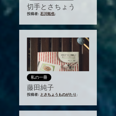
切手とさちょう
投稿者:
石川拓也
|
私の一冊
藤田純子
投稿者:
とさちょうものがたり
|