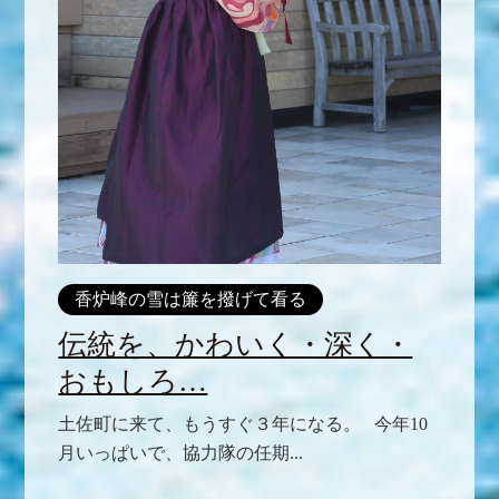
香炉峰の雪は簾を撥げて看る
伝統を、かわいく・深く・
おもしろ…
土佐町に来て、もうすぐ３年になる。 今年10
月いっぱいで、協力隊の任期...