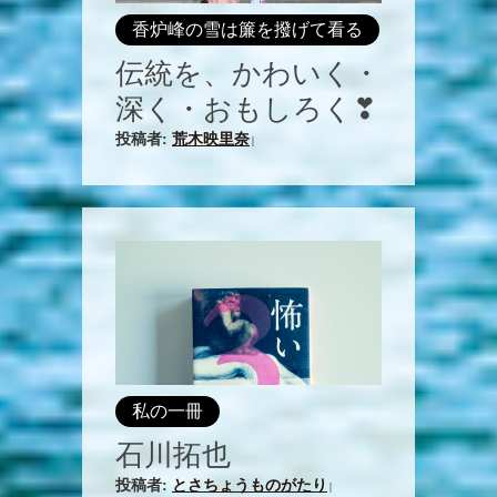
香炉峰の雪は簾を撥げて看る
伝統を、かわいく・
深く・おもしろく❣
投稿者:
荒木映里奈
|
私の一冊
石川拓也
投稿者:
とさちょうものがたり
|