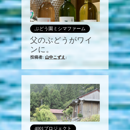
ぶどう園ミシマファーム
父のぶどうがワイ
ンに。
投稿者:
山中こずえ
|
4001プロジェクト