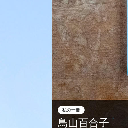
私の一冊
鳥山百合子