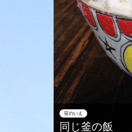
笹のいえ
同じ釜の飯