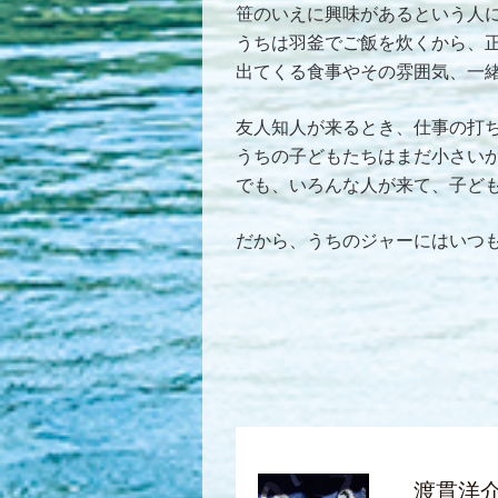
笹のいえに興味があるという人
うちは羽釜でご飯を炊くから、
出てくる食事やその雰囲気、一
友人知人が来るとき、仕事の打
うちの子どもたちはまだ小さい
でも、いろんな人が来て、子ど
だから、うちのジャーにはいつ
渡貫洋