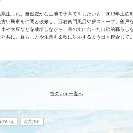
千葉県生まれ。自然豊かな土地で子育てをしたいと、2013年土佐
た古い民家を仲間と改修し、五右衛門風呂や薪ストーブ、釜戸
。米や大豆などを栽培しながら、身の丈に合った自給的暮らし
化と共に、暮らし方や生業も柔軟に対応するよう日々模索して
笹のいえ一覧へ
笹のいえ
渡貫洋介