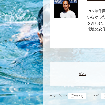
1972年
いなかっ
を楽しむ
環境の変
前へ
カテゴリー:
笹のいえ
タグ: