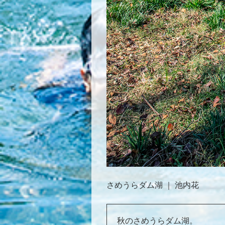
さめうらダム湖 ｜ 池内花
秋のさめうらダム湖。