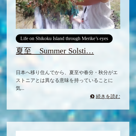
Life on Shikoku Island through Merike’s eyes
夏至 Summer Solsti…
日本へ移り住んでから、夏至や春分・秋分がエ
ストニアとは異なる意味を持っていることに
気...
続きを読む