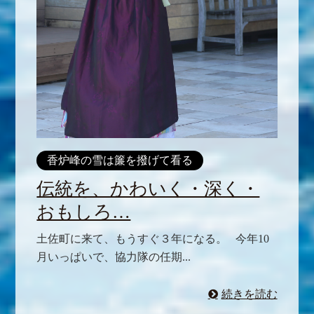
香炉峰の雪は簾を撥げて看る
伝統を、かわいく・深く・
おもしろ…
土佐町に来て、もうすぐ３年になる。 今年10
月いっぱいで、協力隊の任期...
続きを読む