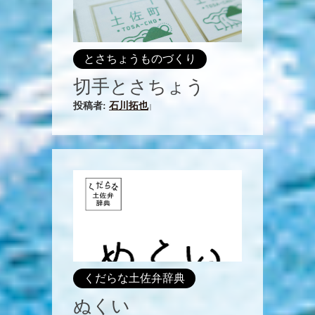
とさちょうものづくり
切手とさちょう
投稿者:
石川拓也
|
くだらな土佐弁辞典
ぬくい