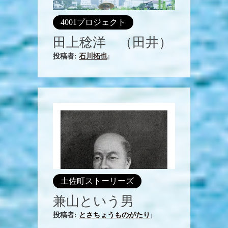
4001プロジェクト
田上稔洋 （田井）
投稿者:
石川拓也
|
土佐町ストーリーズ
兼山という男
投稿者:
とさちょうものがたり
|