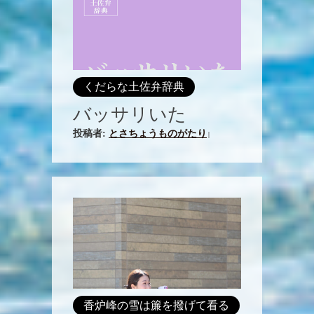
くだらな土佐弁辞典
バッサリいた
投稿者:
とさちょうものがたり
|
香炉峰の雪は簾を撥げて看る