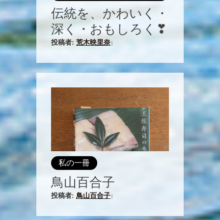
伝統を、かわいく・
深く・おもしろく❣
投稿者:
荒木映里奈
|
私の一冊
鳥山百合子
投稿者:
鳥山百合子
|