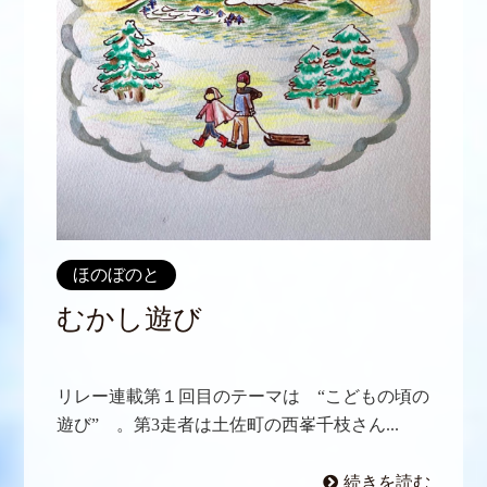
ほのぼのと
むかし遊び
リレー連載第１回目のテーマは “こどもの頃の
遊び” 。第3走者は土佐町の西峯千枝さん...
続きを読む