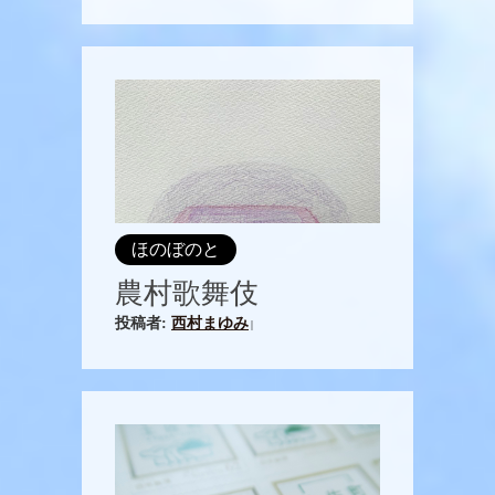
ほのぼのと
農村歌舞伎
投稿者:
西村まゆみ
|