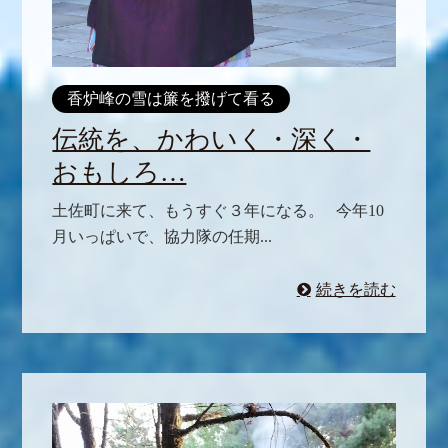
香炉峰の雪は簾を撥げて看る
伝統を、かわいく・深く・
おもしろ…
土佐町に来て、もうすぐ３年になる。 今年10
月いっぱいで、協力隊の任期...
続きを読む