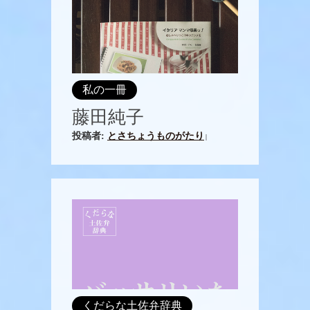
私の一冊
藤田純子
投稿者:
とさちょうものがたり
|
くだらな土佐弁辞典