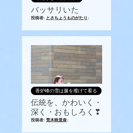
バッサリいた
投稿者:
とさちょうものがたり
|
香炉峰の雪は簾を撥げて看る
伝統を、かわいく・
深く・おもしろく❣
投稿者:
荒木映里奈
|