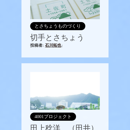
とさちょうものづくり
切手とさちょう
投稿者:
石川拓也
|
4001プロジェクト
田上稔洋 （田井）