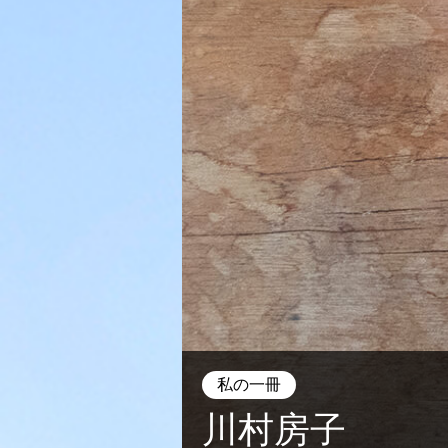
私の一冊
川村房子