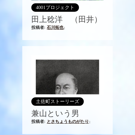
4001プロジェクト
田上稔洋 （田井）
投稿者:
石川拓也
|
土佐町ストーリーズ
兼山という男
投稿者:
とさちょうものがたり
|