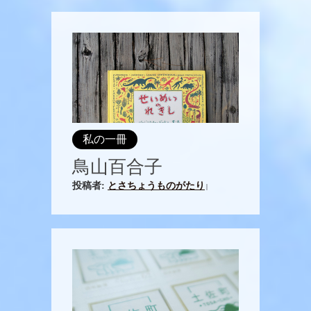
私の一冊
鳥山百合子
投稿者:
とさちょうものがたり
|