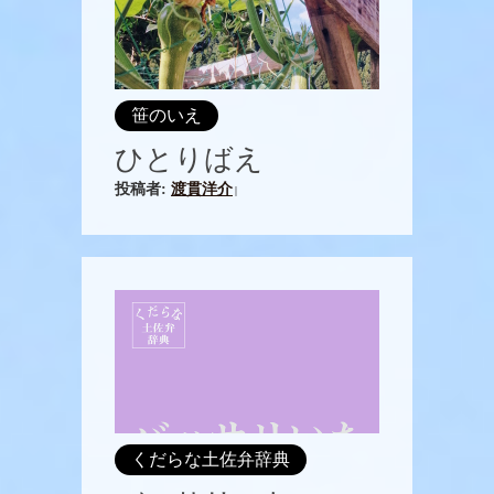
笹のいえ
ひとりばえ
投稿者:
渡貫洋介
|
くだらな土佐弁辞典