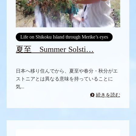
Life on Shikoku Island through Merike’s eyes
夏至 Summer Solsti…
日本へ移り住んでから、夏至や春分・秋分がエ
ストニアとは異なる意味を持っていることに
気...
続きを読む