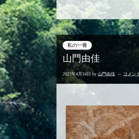
私の一冊
山門由佳
2022年4月14日
by
山門由佳
コメン